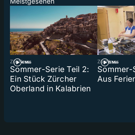
Meistgesehen
ZüriNews
ZüriNews
4 Min
5 Min
Sommer-Serie Teil 2:
Sommer-Se
Ein Stück Zürcher
Aus Ferie
Oberland in Kalabrien