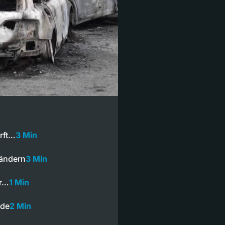
rft…
3 Min
rändern
3 Min
er…
1 Min
nde
2 Min