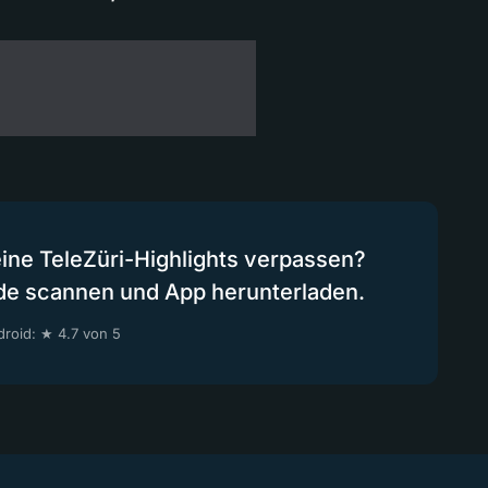
eine TeleZüri-Highlights verpassen?
de scannen und App herunterladen.
roid: ★ 4.7 von 5