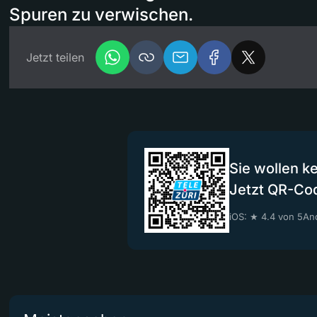
Spuren zu verwischen.
Jetzt teilen
Sie wollen k
Jetzt QR-Co
iOS: ★ 4.4 von 5
And