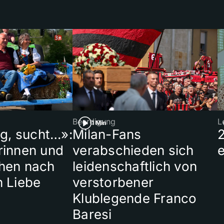
Beerdigung
L
1 Min
ig, sucht…»:
Milan-Fans
rinnen und
verabschieden sich
hen nach
leidenschaftlich von
n Liebe
verstorbener
Klublegende Franco
Baresi