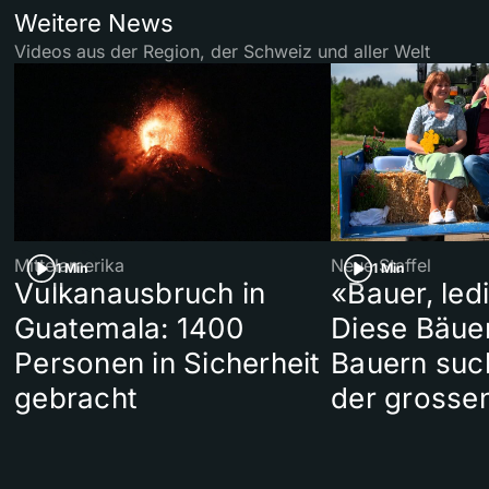
Weitere News
Videos aus der Region, der Schweiz und aller Welt
Mittelamerika
Neue Staffel
1 Min
1 Min
Vulkanausbruch in
«Bauer, led
Guatemala: 1400
Diese Bäue
Personen in Sicherheit
Bauern suc
gebracht
der grosse