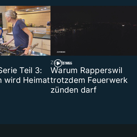
ZüriNews
3 Min
rie Teil 3:
Warum Rapperswil
n wird Heimat
trotzdem Feuerwerk
zünden darf