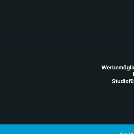
Werbemögli
Studiof
Alle A