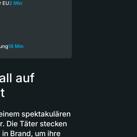
ür EU
2 Min
dung
18 Min
ll auf
t
einem spektakulären
r. Die Täter stecken
in Brand, um ihre