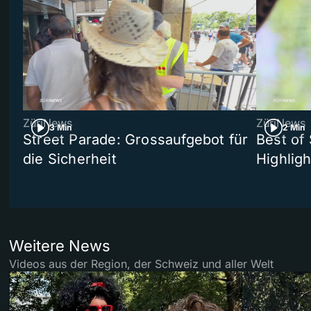
ZüriNews
ZüriNews
3 Min
2 Min
Street Parade: Grossaufgebot für
Best of 
die Sicherheit
Highligh
Weitere News
Videos aus der Region, der Schweiz und aller Welt