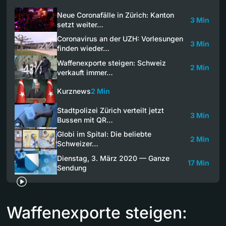
Neue Coronafälle in Zürich: Kanton
3 Min
setzt weiter…
Coronavirus an der UZH: Vorlesungen
3 Min
finden wieder…
Waffenexporte steigen: Schweiz
2 Min
verkauft immer…
Kurznews
2 Min
Stadtpolizei Zürich verteilt jetzt
3 Min
Bussen mit QR…
Globi im Spital: Die beliebte
2 Min
Schweizer…
Dienstag, 3. März 2020 — Ganze
17 Min
Sendung
Waffenexporte steigen: