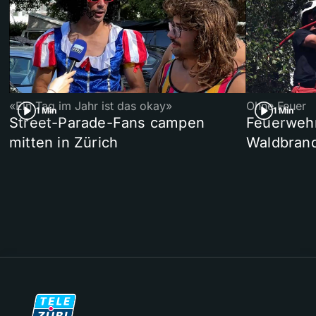
«Ein Tag im Jahr ist das okay»
Ohne Feuer
1 Min
1 Min
Street-Parade-Fans campen
Feuerwehr 
mitten in Zürich
Waldbrand