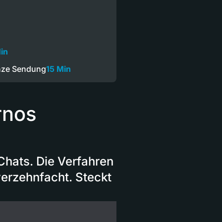
in
nze Sendung
15 Min
rnos
Chats. Die Verfahren
verzehnfacht. Steckt