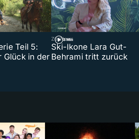
ZüriNews
3 Min
ie Teil 5:
Ski-Ikone Lara Gut-
 Glück in der
Behrami tritt zurück