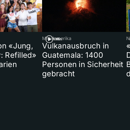
Mittelamerika
N
1 Min
on «Jung,
Vulkanausbruch in
«
: Refilled»
Guatemala: 1400
arien
Personen in Sicherheit
gebracht