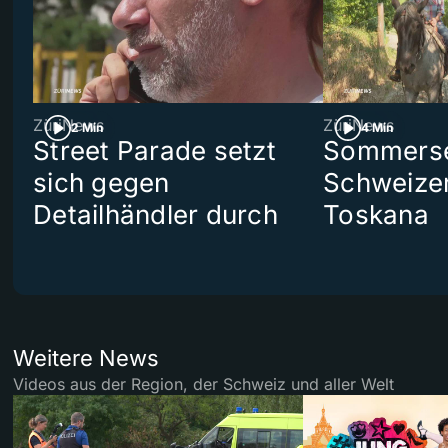
ZüriNews
ZüriNews
2 Min
4 Min
Street Parade setzt
Sommerser
sich gegen
Schweizer
Detailhändler durch
Toskana
Weitere News
Videos aus der Region, der Schweiz und aller Welt