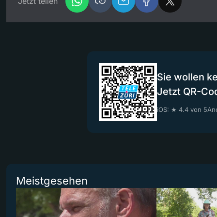
Jetzt teilen
Sie wollen k
Jetzt QR-Co
iOS: ★ 4.4 von 5
And
Meistgesehen