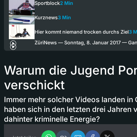
Sportblock
2 Min
Kurznews
3 Min
Hier kommt niemand trocken durchs Ziel
3 M
ZüriNews — Sonntag, 8. Januar 2017 — Ga
Warum die Jugend Po
verschickt
Immer mehr solcher Videos landen in 
haben sich in den letzten drei Jahren 
dahinter kriminelle Energie?