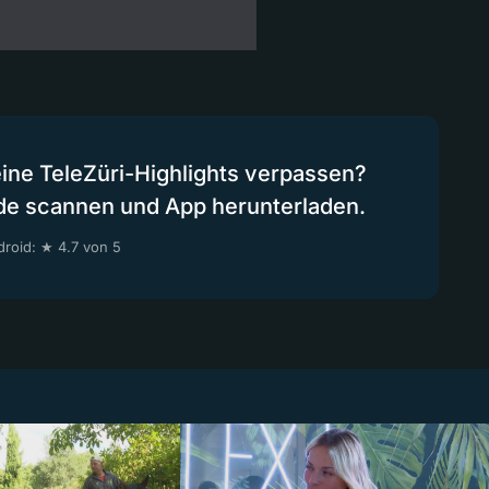
eine TeleZüri-Highlights verpassen?
de scannen und App herunterladen.
roid: ★ 4.7 von 5