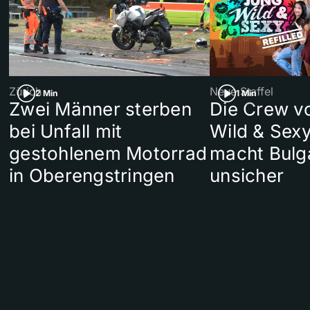
Zürich
Neue Staffel
2 Min
1 Min
Zwei Männer sterben
Die Crew v
bei Unfall mit
Wild & Sexy
gestohlenem Motorrad
macht Bulg
in Oberengstringen
unsicher