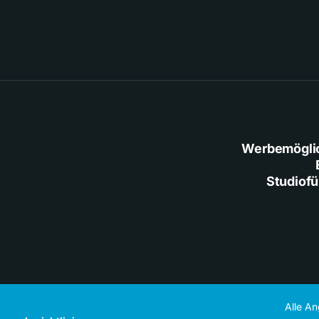
Werbemögli
Studiof
Alle A