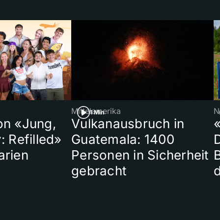
Mittelamerika
N
1 Min
on «Jung,
Vulkanausbruch in
«
: Refilled»
Guatemala: 1400
arien
Personen in Sicherheit
gebracht