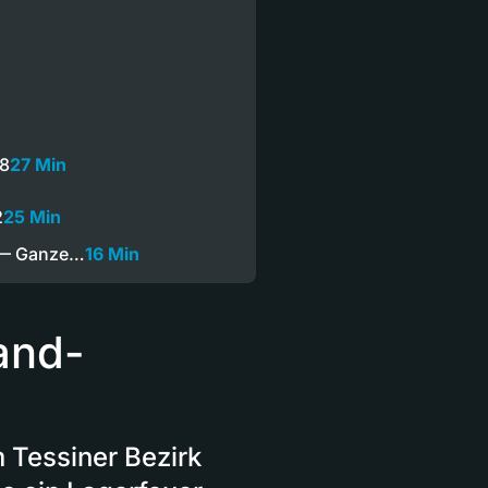
08
27 Min
2
25 Min
 — Ganze…
16 Min
and-
 Tessiner Bezirk