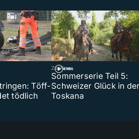
ZüriNews
4 Min
Sommerserie Teil 5:
ringen: Töff-
Schweizer Glück in de
et tödlich
Toskana