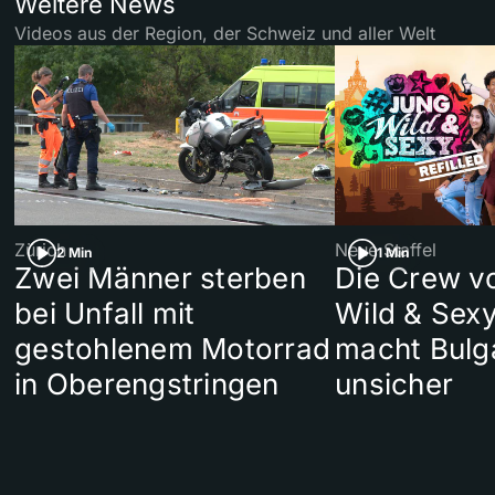
Weitere News
Videos aus der Region, der Schweiz und aller Welt
Zürich
Neue Staffel
2 Min
1 Min
Zwei Männer sterben
Die Crew v
bei Unfall mit
Wild & Sexy
gestohlenem Motorrad
macht Bulg
in Oberengstringen
unsicher