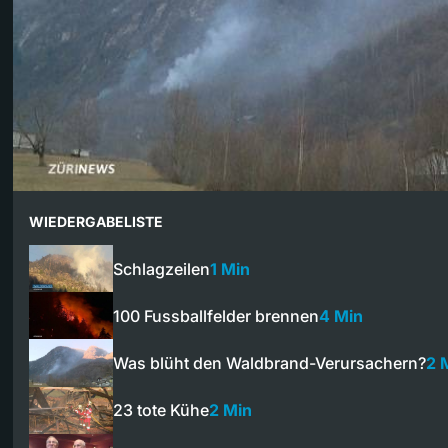
WIEDERGABELISTE
Schlagzeilen
1 Min
100 Fussballfelder brennen
4 Min
Was blüht den Waldbrand-Verursachern?
2 
23 tote Kühe
2 Min