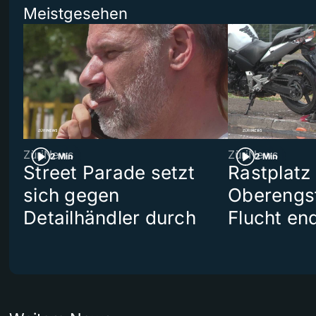
Meistgesehen
ZüriNews
ZüriNews
2 Min
2 Min
Street Parade setzt
Rastplatz
sich gegen
Oberengst
Detailhändler durch
Flucht end