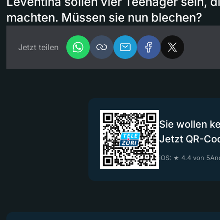
Leventina sollen vier Teenager sein, d
machten. Müssen sie nun blechen?
Jetzt teilen
Sie wollen k
Jetzt QR-Co
iOS: ★ 4.4 von 5
And