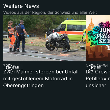
Weitere News
Videos aus der Region, der Schweiz und aller Welt
Zürich
Neue Staffel
2 Min
1 Min
Zwei Männer sterben bei Unfall
Die Crew 
mit gestohlenem Motorrad in
Refilled»
Oberengstringen
unsicher