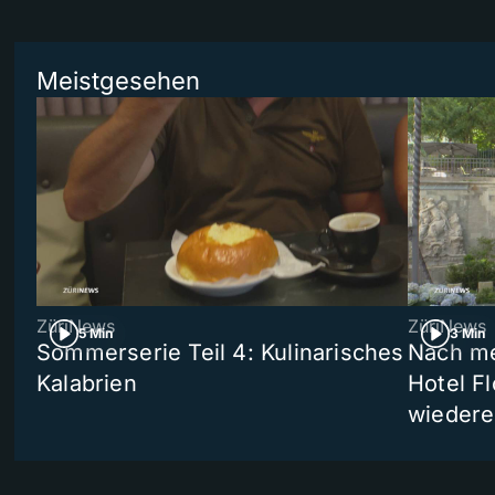
Meistgesehen
ZüriNews
ZüriNews
5 Min
3 Min
Sommerserie Teil 4: Kulinarisches
Nach me
Kalabrien
Hotel Fl
wiedere