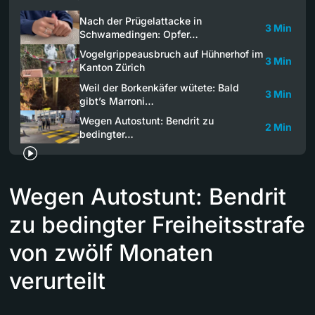
Nach der Prügelattacke in
3 Min
Schwamedingen: Opfer…
Vogelgrippeausbruch auf Hühnerhof im
3 Min
Kanton Zürich
Weil der Borkenkäfer wütete: Bald
3 Min
gibt’s Marroni…
Wegen Autostunt: Bendrit zu
2 Min
bedingter…
Wegen Autostunt: Bendrit
zu bedingter Freiheitsstrafe
von zwölf Monaten
verurteilt