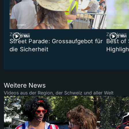
ZüriNews
ZüriNews
3 Min
2 Min
Street Parade: Grossaufgebot für
Best of 
die Sicherheit
Highligh
Weitere News
Videos aus der Region, der Schweiz und aller Welt