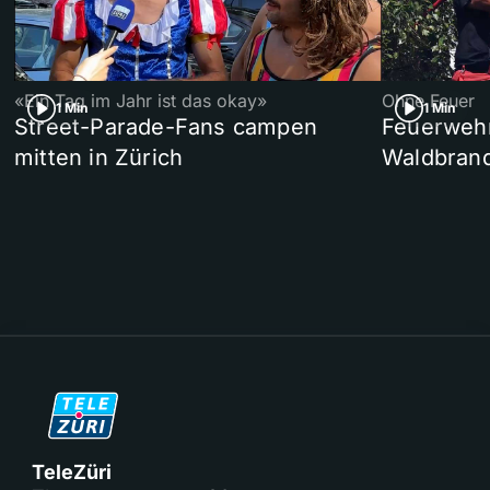
«Ein Tag im Jahr ist das okay»
Ohne Feuer
1 Min
1 Min
Street-Parade-Fans campen
Feuerwehr 
mitten in Zürich
Waldbrand
TeleZüri