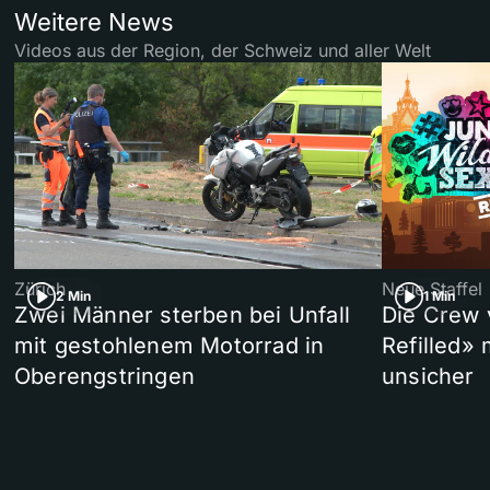
Weitere News
Videos aus der Region, der Schweiz und aller Welt
Zürich
Neue Staffel
2 Min
1 Min
Zwei Männer sterben bei Unfall
Die Crew 
mit gestohlenem Motorrad in
Refilled»
Oberengstringen
unsicher