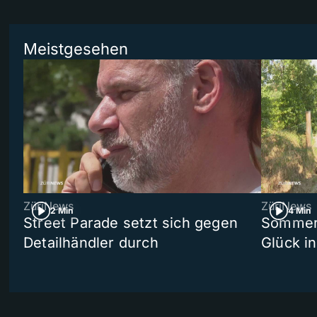
Meistgesehen
ZüriNews
ZüriNews
2 Min
4 Min
Street Parade setzt sich gegen
Sommers
Detailhändler durch
Glück i