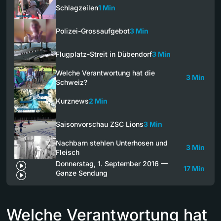
Schlagzeilen
1 Min
Polizei-Grossaufgebot
3 Min
Flugplatz-Streit in Dübendorf
3 Min
Welche Verantwortung hat die
3 Min
Schweiz?
Kurznews
2 Min
Saisonvorschau ZSC Lions
3 Min
Nachbarn stehlen Unterhosen und
3 Min
Fleisch
Donnerstag, 1. September 2016 —
17 Min
Ganze Sendung
Welche Verantwortung hat