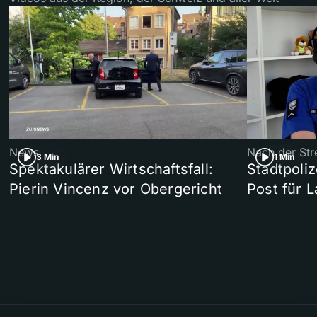
News
Nach der Str
3 Min
1 Min
Spektakulärer Wirtschaftsfall:
Stadtpoliz
Pierin Vincenz vor Obergericht
Post für 