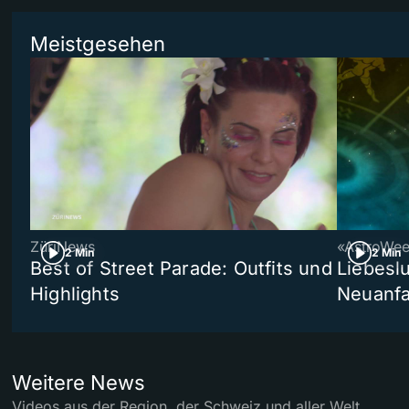
Meistgesehen
ZüriNews
«AstroWe
2 Min
2 Min
Best of Street Parade: Outfits und
Liebeslu
Highlights
Neuanf
Weitere News
Videos aus der Region, der Schweiz und aller Welt