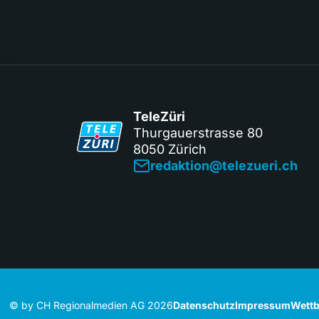
TeleZüri
Thurgauerstrasse 80
8050 Zürich
redaktion@telezueri.ch
© by CH Regionalmedien AG 2026
Datenschutz
Impressum
Wettb