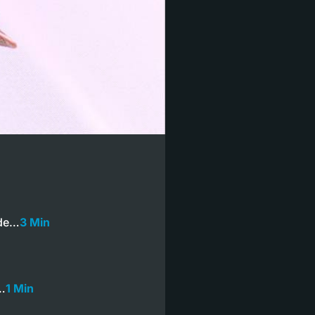
nde…
3 Min
…
1 Min