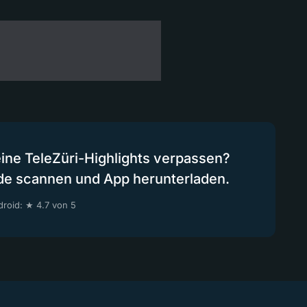
eine TeleZüri-Highlights verpassen?
de scannen und App herunterladen.
roid: ★ 4.7 von 5