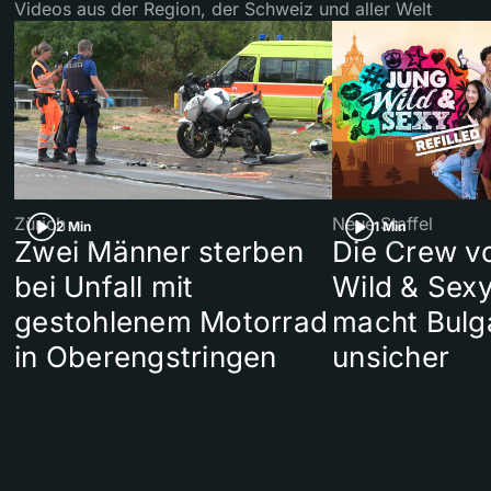
Videos aus der Region, der Schweiz und aller Welt
Zürich
Neue Staffel
2 Min
1 Min
Zwei Männer sterben
Die Crew v
bei Unfall mit
Wild & Sexy
gestohlenem Motorrad
macht Bulg
in Oberengstringen
unsicher