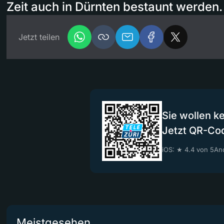
Zeit auch in Dürnten bestaunt werden.
Jetzt teilen
Sie wollen k
Jetzt QR-Co
iOS: ★ 4.4 von 5
And
Meistgesehen