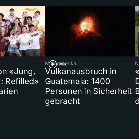
Mittelamerika
N
1 Min
on «Jung,
Vulkanausbruch in
«
: Refilled»
Guatemala: 1400
arien
Personen in Sicherheit
gebracht