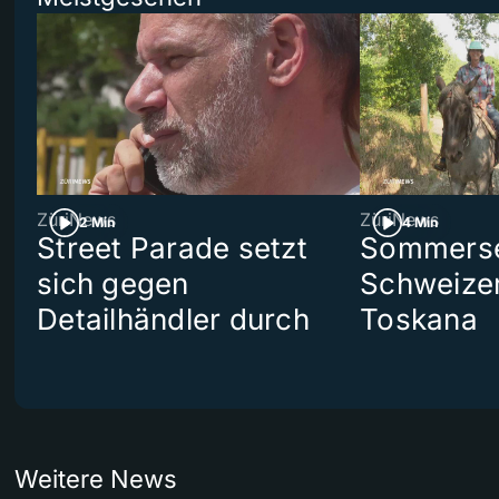
ZüriNews
ZüriNews
2 Min
4 Min
Street Parade setzt
Sommerser
sich gegen
Schweizer
Detailhändler durch
Toskana
Weitere News