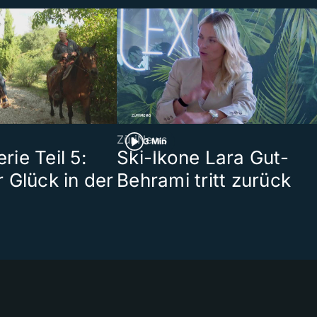
ZüriNews
3 Min
ie Teil 5:
Ski-Ikone Lara Gut-
 Glück in der
Behrami tritt zurück