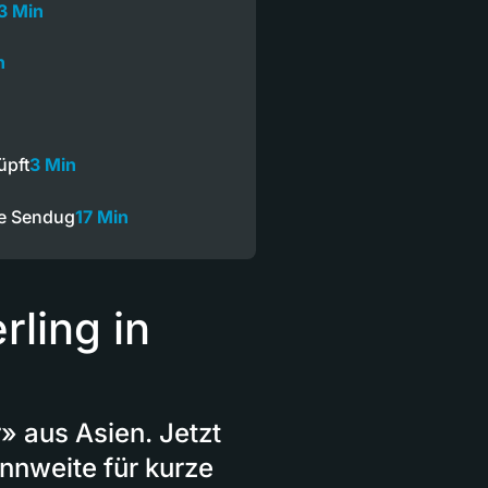
3 Min
n
üpft
3 Min
ze Sendug
17 Min
ling in
» aus Asien. Jetzt
nnweite für kurze