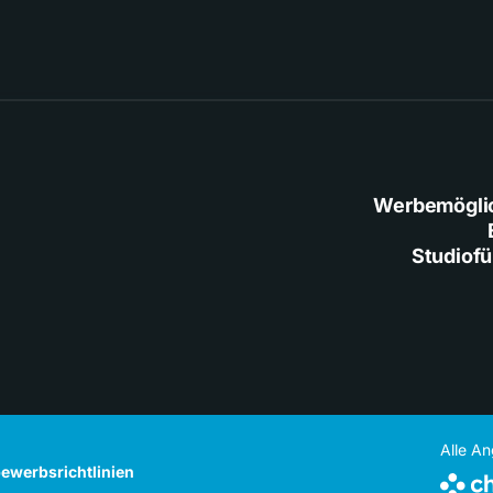
Werbemögli
Studiof
Alle A
ewerbsrichtlinien