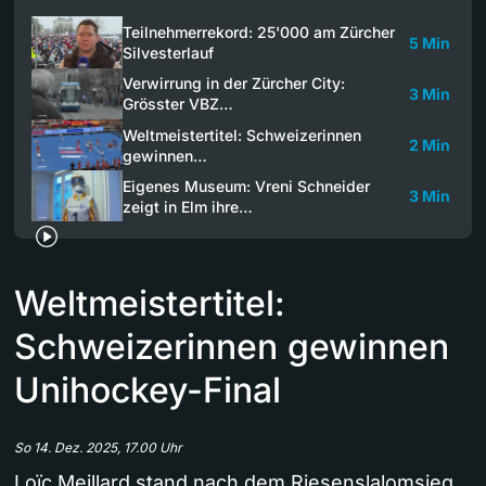
Teilnehmerrekord: 25'000 am Zürcher
5 Min
Silvesterlauf
Verwirrung in der Zürcher City:
3 Min
Grösster VBZ…
Weltmeistertitel: Schweizerinnen
2 Min
gewinnen…
Eigenes Museum: Vreni Schneider
3 Min
zeigt in Elm ihre…
Weltmeistertitel:
Schweizerinnen gewinnen
Unihockey-Final
So 14. Dez. 2025, 17.00 Uhr
Loïc Meillard stand nach dem Riesenslalomsieg