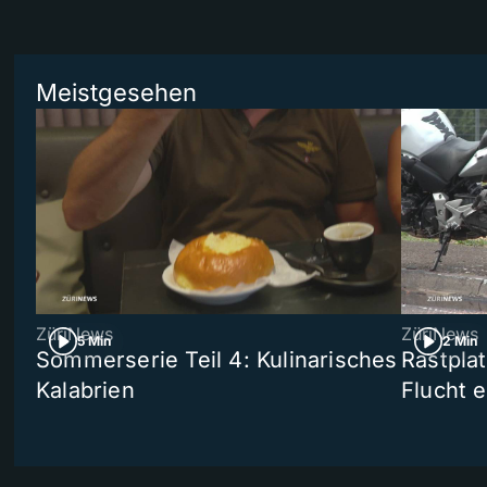
Meistgesehen
ZüriNews
ZüriNews
5 Min
2 Min
Sommerserie Teil 4: Kulinarisches
Rastpla
Kalabrien
Flucht e