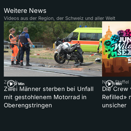
Weitere News
Videos aus der Region, der Schweiz und aller Welt
Zürich
Neue Staffel
2 Min
1 Min
Zwei Männer sterben bei Unfall
Die Crew 
mit gestohlenem Motorrad in
Refilled»
Oberengstringen
unsicher