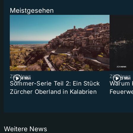
Meistgesehen
ZüriNews
ZüriNews
4 Min
3 Min
Sommer-Serie Teil 2: Ein Stück
Warum R
Zürcher Oberland in Kalabrien
Feuerwe
Weitere News