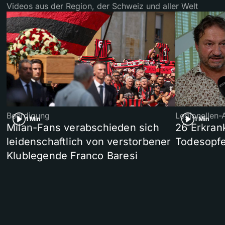
Videos aus der Region, der Schweiz und aller Welt
Beerdigung
Legionellen-
1 Min
1 Min
Milan-Fans verabschieden sich
26 Erkran
leidenschaftlich von verstorbener
Todesopfe
Klublegende Franco Baresi