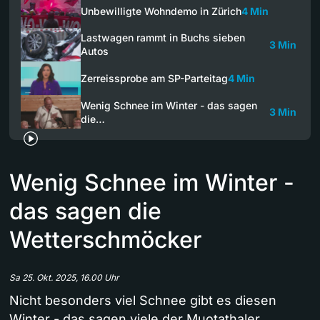
Unbewilligte Wohndemo in Zürich
4 Min
Lastwagen rammt in Buchs sieben
3 Min
Autos
Zerreissprobe am SP-Parteitag
4 Min
Wenig Schnee im Winter - das sagen
3 Min
die…
Wenig Schnee im Winter -
das sagen die
Wetterschmöcker
Sa 25. Okt. 2025, 16.00 Uhr
Nicht besonders viel Schnee gibt es diesen
Winter - das sagen viele der Muotathaler