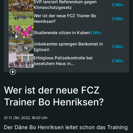
SVP lanciert Referendum gegen
2 Min
Klimaschutzgesetz
Wer ist der neue FCZ Trainer Bo
3 Min
Henriksen?
Studierende sitzen in Kuben
3 Min
Unbekannte sprengen Bankomat in
3 Min
Egliswil
Erfolglose Polizeikontrolle bei
2 Min
besetztem Haus in…
Wer ist der neue FCZ
Trainer Bo Henriksen?
Di 11. Okt. 2022, 16.00 Uhr
Der Däne Bo Henriksen leitet schon das Training