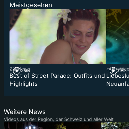
Meistgesehen
ZüriNews
«AstroWe
2 Min
2 Min
Best of Street Parade: Outfits und
Liebeslu
Highlights
Neuanf
Weitere News
Videos aus der Region, der Schweiz und aller Welt