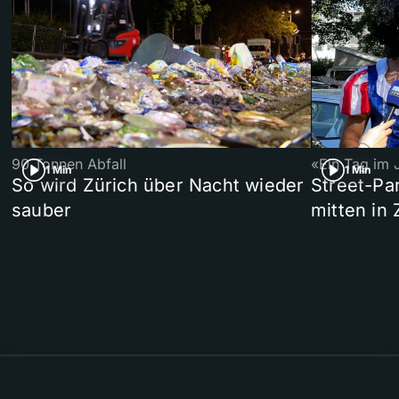
90 Tonnen Abfall
«Ein Tag im 
1 Min
1 Min
So wird Zürich über Nacht wieder
Street-P
sauber
mitten in 