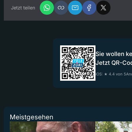
Jetzt teilen
Sie wollen k
Jetzt QR-Co
iOS: ★ 4.4 von 5
And
Meistgesehen