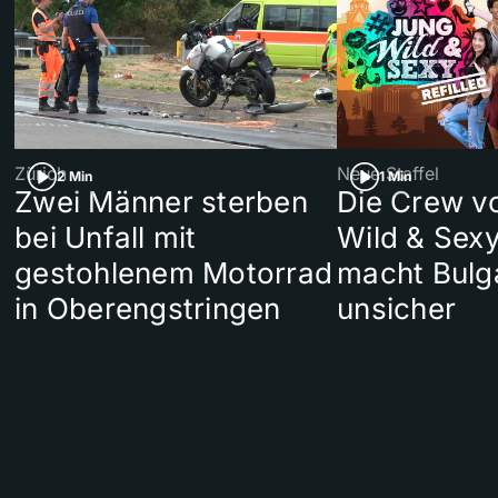
Zürich
Neue Staffel
2 Min
1 Min
Zwei Männer sterben
Die Crew v
bei Unfall mit
Wild & Sexy
gestohlenem Motorrad
macht Bulg
in Oberengstringen
unsicher