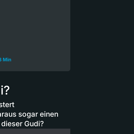
3 Min
i?
stert
araus sogar einen
 dieser Gudi?