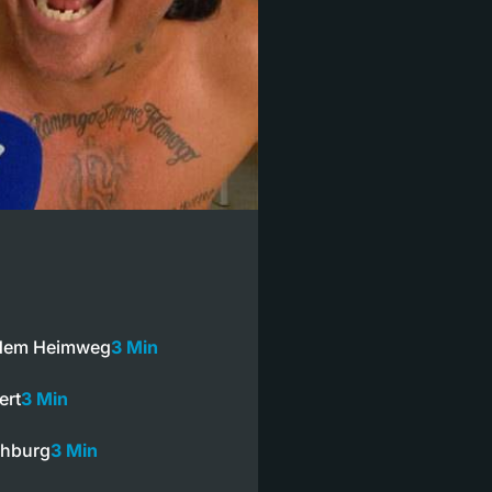
 dem Heimweg
3 Min
ert
3 Min
chburg
3 Min