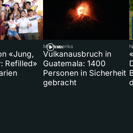
Mittelamerika
N
1 Min
on «Jung,
Vulkanausbruch in
«
: Refilled»
Guatemala: 1400
arien
Personen in Sicherheit
gebracht