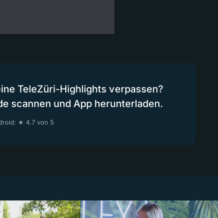
eine TeleZüri-Highlights verpassen?
de scannen und App herunterladen.
roid: ★ 4.7 von 5