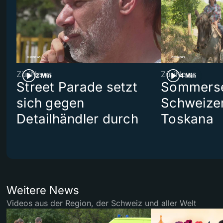
ZüriNews
ZüriNews
2 Min
4 Min
Street Parade setzt
Sommerser
sich gegen
Schweizer
Detailhändler durch
Toskana
Weitere News
Videos aus der Region, der Schweiz und aller Welt