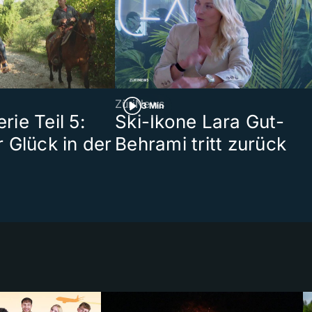
ZüriNews
3 Min
ie Teil 5:
Ski-Ikone Lara Gut-
 Glück in der
Behrami tritt zurück