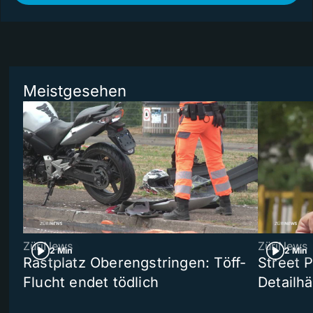
Meistgesehen
ZüriNews
ZüriNews
2 Min
2 Min
Rastplatz Oberengstringen: Töff-
Street 
Flucht endet tödlich
Detailh