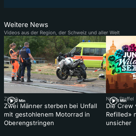
Weitere News
Videos aus der Region, der Schweiz und aller Welt
Zürich
Neue Staffel
2 Min
1 Min
Zwei Männer sterben bei Unfall
Die Crew 
mit gestohlenem Motorrad in
Refilled»
Oberengstringen
unsicher