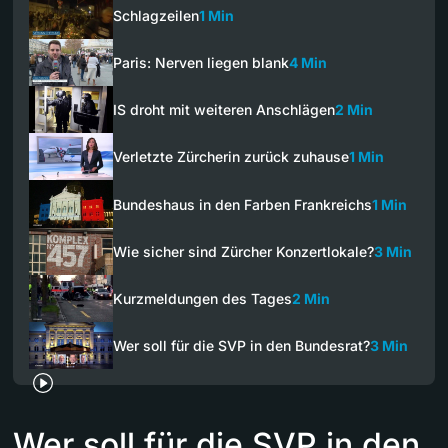
Schlagzeilen
1 Min
Paris: Nerven liegen blank
4 Min
IS droht mit weiteren Anschlägen
2 Min
Verletzte Zürcherin zurück zuhause
1 Min
Bundeshaus in den Farben Frankreichs
1 Min
Wie sicher sind Zürcher Konzertlokale?
3 Min
Kurzmeldungen des Tages
2 Min
Wer soll für die SVP in den Bundesrat?
3 Min
Wer soll für die SVP in den