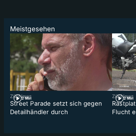
Meistgesehen
ZüriNews
ZüriNews
2 Min
2 Min
Street Parade setzt sich gegen
Rastpla
Detailhändler durch
Flucht e