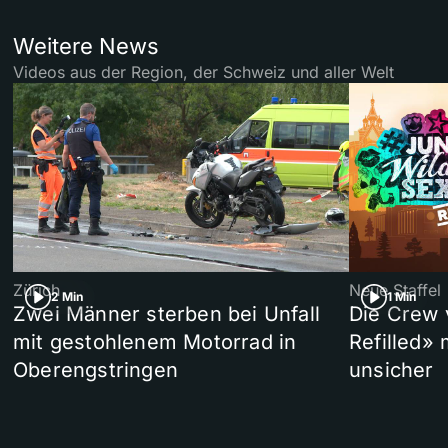
Weitere News
Videos aus der Region, der Schweiz und aller Welt
Zürich
Neue Staffel
2 Min
1 Min
Zwei Männer sterben bei Unfall
Die Crew 
mit gestohlenem Motorrad in
Refilled»
Oberengstringen
unsicher