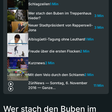
Schlagzeilen
1 Min
Wer stach den Buben im Treppenhaus
3 Min
nieder?
Neuer Stadtpräsident von Rapperswil-
3 Min
Jona
Albisgüetli-Tagung ohne Leuthard
1 Min
Freude über die ersten Flocken
2 Min
Kurznews
2 Min
Mit dem Velo durch den Schlamm
2 Min
ZüriNews — Sonntag, 6. November
11 Min
2016 — Ganze…
Wer stach den Buben im