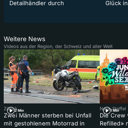
Detailhändler durch
Glück i
Weitere News
Videos aus der Region, der Schweiz und aller Welt
Zürich
Neue Staffel
2 Min
1 Min
Zwei Männer sterben bei Unfall
Die Crew 
mit gestohlenem Motorrad in
Refilled»