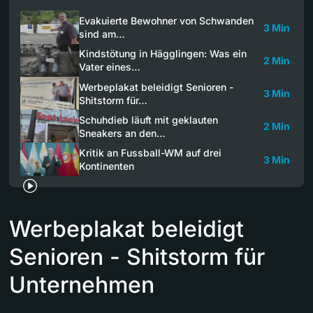
Evakuierte Bewohner von Schwanden
3 Min
sind am…
Kindstötung in Hägglingen: Was ein
2 Min
Vater eines…
Werbeplakat beleidigt Senioren -
3 Min
Shitstorm für…
Schuhdieb läuft mit geklauten
2 Min
Sneakers an den…
Kritik an Fussball-WM auf drei
3 Min
Kontinenten
Werbeplakat beleidigt
Senioren - Shitstorm für
Unternehmen