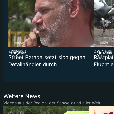
ZüriNews
ZüriNews
2 Min
2 Min
Street Parade setzt sich gegen
Rastpla
Detailhändler durch
Flucht e
Weitere News
Videos aus der Region, der Schweiz und aller Welt