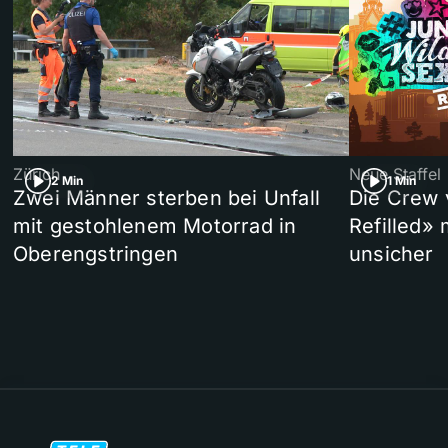
Zürich
Neue Staffel
2 Min
1 Min
Zwei Männer sterben bei Unfall
Die Crew 
mit gestohlenem Motorrad in
Refilled»
Oberengstringen
unsicher