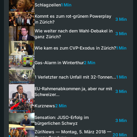
Schlagzeilen
1 Min
Kommt es zum rot-grünem Powerplay
3 Min
in Zürich?
Wie weiter nach dem Wahl-Debakel in
3 Min
ganz Zürich?
Wie kam es zum CVP-Exodus in Zürich?
1 Min
Gas-Alarm in Winterthur
2 Min
1 Verletzter nach Unfall mit 32-Tonnen…
1 Min
EU-Rahmenabkommen ja, aber nur mit
3 Min
Schweizer…
Kurznews
2 Min
Sensation: JUSO-Erfolg im
3 Min
bürgerlichen Schwyz
ZüriNews — Montag, 5. März 2018 —
20 Min