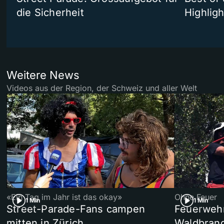
die Sicherheit
Highligh
Weitere News
Videos aus der Region, der Schweiz und aller Welt
«Ein Tag im Jahr ist das okay»
Ohne Feuer
1 Min
1 Min
Street-Parade-Fans campen
Feuerwehr 
mitten in Zürich
Waldbrand