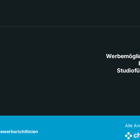
Werbemögli
Studiof
Alle A
ewerbsrichtlinien