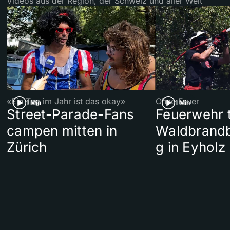
Videos aus der Region, der Schweiz und aller Welt
«Ein Tag im Jahr ist das okay»
Ohne Feuer
1 Min
1 Min
Street-Parade-Fans
Feuerwehr t
campen mitten in
Waldbrand
Zürich
g in Eyholz