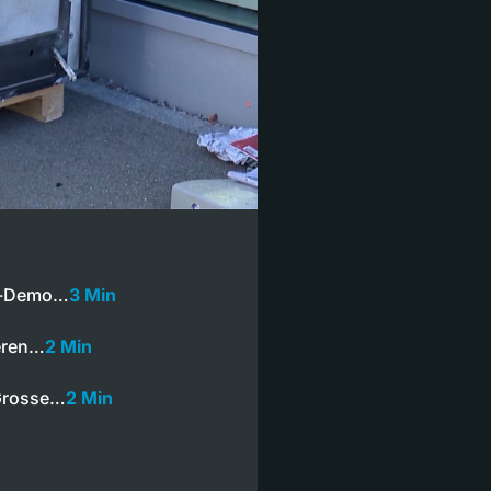
en-Demo…
3 Min
eren…
2 Min
Grosse…
2 Min