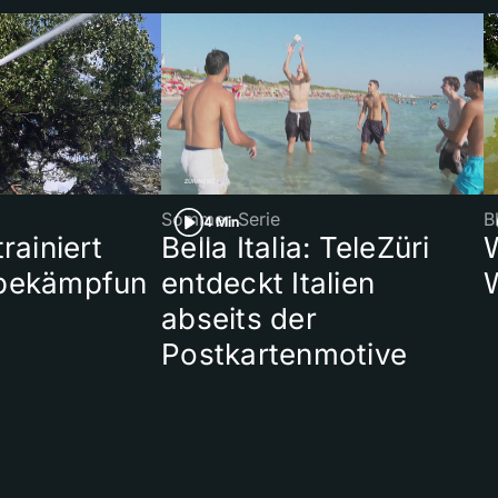
Sommer-Serie
B
4 Min
rainiert
Bella Italia: TeleZüri
bekämpfun
entdeckt Italien
abseits der
Postkartenmotive