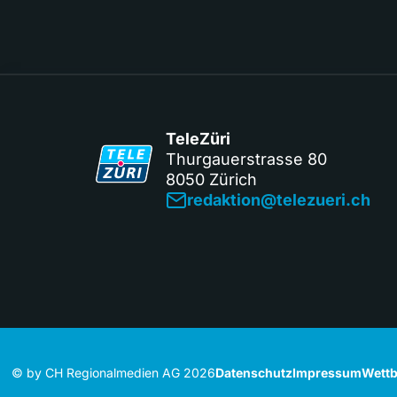
TeleZüri
Thurgauerstrasse 80
8050 Zürich
redaktion@telezueri.ch
© by CH Regionalmedien AG 2026
Datenschutz
Impressum
Wettb