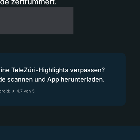
de zertrümmert.
eine TeleZüri-Highlights verpassen?
de scannen und App herunterladen.
roid: ★ 4.7 von 5