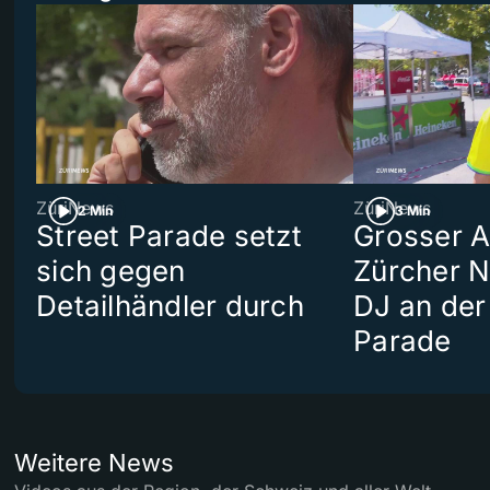
ZüriNews
ZüriNews
2 Min
3 Min
Street Parade setzt
Grosser Au
sich gegen
Zürcher 
Detailhändler durch
DJ an der
Parade
Weitere News