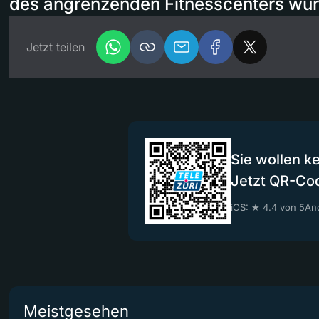
des angrenzenden Fitnesscenters wur
Jetzt teilen
Sie wollen k
Jetzt QR-Co
iOS: ★ 4.4 von 5
And
Meistgesehen