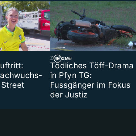
ZüriNews
2 Min
ftritt:
Tödliches Töff-Drama
Nachwuchs-
in Pfyn TG:
 Street
Fussgänger im Fokus
der Justiz