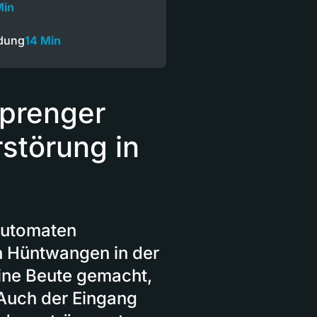
Min
ndung
14 Min
prenger
störung in
automaten
in Hüntwangen in der
ine Beute gemacht,
Auch der Eingang