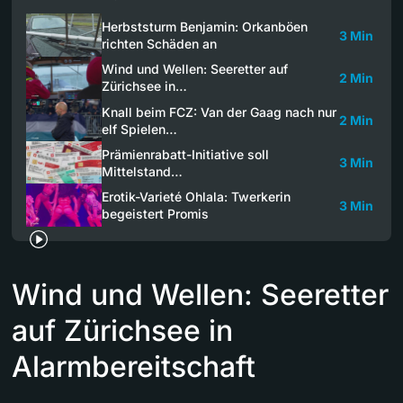
Herbststurm Benjamin: Orkanböen
3 Min
richten Schäden an
Wind und Wellen: Seeretter auf
2 Min
Zürichsee in…
Knall beim FCZ: Van der Gaag nach nur
2 Min
elf Spielen…
Prämienrabatt-Initiative soll
3 Min
Mittelstand…
Erotik-Varieté Ohlala: Twerkerin
3 Min
begeistert Promis
Wind und Wellen: Seeretter
auf Zürichsee in
Alarmbereitschaft