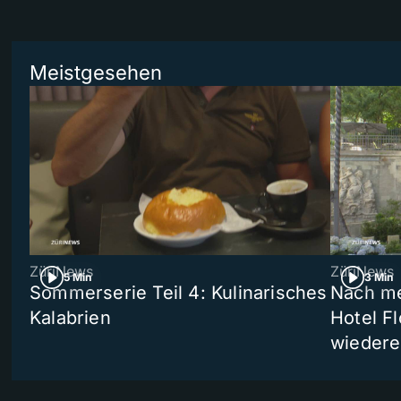
Meistgesehen
ZüriNews
ZüriNews
5 Min
3 Min
Sommerserie Teil 4: Kulinarisches
Nach me
Kalabrien
Hotel Fl
wiedere