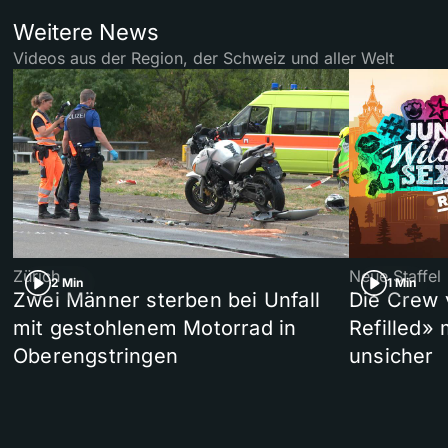
Weitere News
Videos aus der Region, der Schweiz und aller Welt
Zürich
Neue Staffel
2 Min
1 Min
Zwei Männer sterben bei Unfall
Die Crew 
mit gestohlenem Motorrad in
Refilled»
Oberengstringen
unsicher