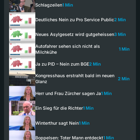
Schlagzeilen
1 Min
Deutliches Nein zu Pro Service Public
2 Min
Neues Asylgesetz wird gutgeheissen
3 Min
Autofahrer sehen sich nicht als
1 Min
Milchkühe
Ja zu PID – Nein zum BGE
2 Min
Kongresshaus erstrahlt bald im neuen
2 Min
Glanz
Herr und Frau Zürcher sagen Ja
1 Min
Ein Sieg für die Richter
1 Min
Winterthur sagt Nein
1 Min
Boppelsen: Toter Mann entdeckt
1 Min