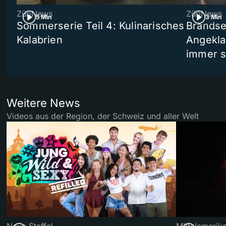
ZüriNews
ZüriNews
5 Min
3 Min
Sommerserie Teil 4: Kulinarisches
Brandse
Kalabrien
Angekla
immer s
Weitere News
Videos aus der Region, der Schweiz und aller Welt