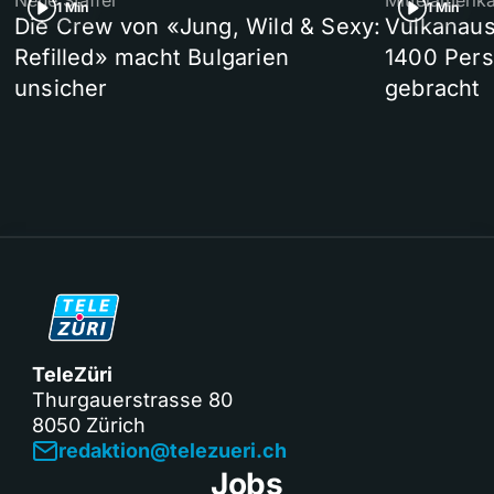
Neue Staffel
Mittelamerik
1 Min
1 Min
Die Crew von «Jung, Wild & Sexy:
Vulkanaus
Refilled» macht Bulgarien
1400 Pers
unsicher
gebracht
TeleZüri
Thurgauerstrasse 80
8050 Zürich
redaktion@telezueri.ch
Jobs