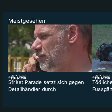
Meistgesehen
ZüriNews
ZüriNews
2 Min
2 Min
Street Parade setzt sich gegen
Tödlich
Detailhändler durch
Fussgän