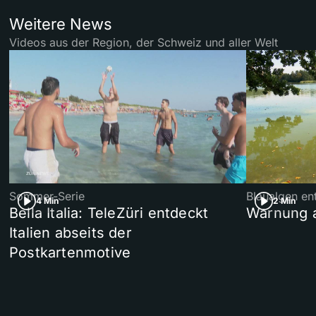
Weitere News
Videos aus der Region, der Schweiz und aller Welt
Sommer-Serie
Blaualgen en
4 Min
2 Min
Bella Italia: TeleZüri entdeckt
Warnung 
Italien abseits der
Postkartenmotive