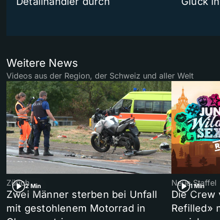
Detailhändler durch
Glück i
Weitere News
Videos aus der Region, der Schweiz und aller Welt
Zürich
Neue Staffel
2 Min
1 Min
Zwei Männer sterben bei Unfall
Die Crew 
mit gestohlenem Motorrad in
Refilled»