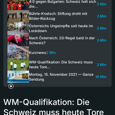
4:0 gegen Bulgarien: Schweiz holt sich
2 Min
die…
Bührle-Knatsch: Stiftung droht mit
3 Min
Bilder-Rückzug
Österreichs Ungeimpfte seit heute im
3 Min
Lockdown
Nach Österreich: 2G-Regel bald in der
3 Min
Schweiz?
Kurznews
2 Min
WM-Qualifikation: Die Schweiz muss
3 Min
heute Tore…
Montag, 15. November 2021 — Ganze
16 Min
Sendung
WM-Qualifikation: Die
Schweiz muss heute Tore