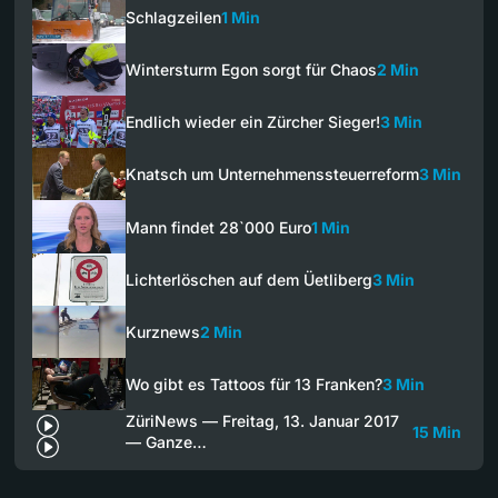
Schlagzeilen
1 Min
Wintersturm Egon sorgt für Chaos
2 Min
Endlich wieder ein Zürcher Sieger!
3 Min
Knatsch um Unternehmenssteuerreform
3 Min
Mann findet 28`000 Euro
1 Min
Lichterlöschen auf dem Üetliberg
3 Min
Kurznews
2 Min
Wo gibt es Tattoos für 13 Franken?
3 Min
ZüriNews — Freitag, 13. Januar 2017
15 Min
— Ganze…