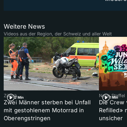
Weitere News
Videos aus der Region, der Schweiz und aller Welt
Zürich
Neue Staffel
2 Min
1 Min
Zwei Männer sterben bei Unfall
Die Crew 
mit gestohlenem Motorrad in
Refilled»
Oberengstringen
unsicher