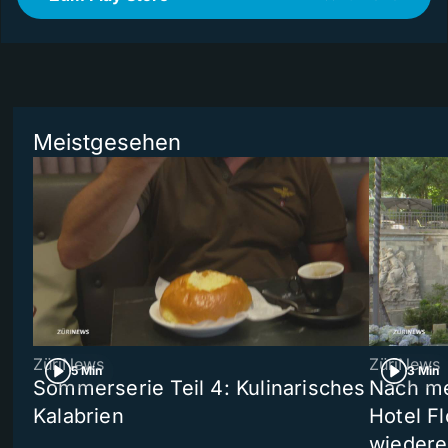
Meistgesehen
ZüriNews
ZüriNews
5 Min
3 Min
Sommerserie Teil 4: Kulinarisches
Nach me
Kalabrien
Hotel Fl
wiedere