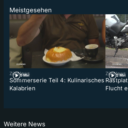
Meistgesehen
ZüriNews
ZüriNews
5 Min
2 Min
Sommerserie Teil 4: Kulinarisches
Rastpla
Kalabrien
Flucht e
Weitere News