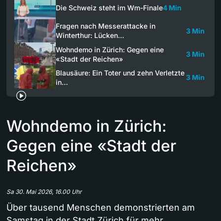
Die Schweiz steht im Wm-Finale
4 Min
Fragen nach Messerattacke in
3 Min
Winterthur: Lücken…
Wohndemo in Zürich: Gegen eine
3 Min
«Stadt der Reichen»
Blausäure: Ein Toter und zehn Verletzte
3 Min
in…
Wohndemo in Zürich:
Gegen eine «Stadt der
Reichen»
Sa 30. Mai 2026, 16.00 Uhr
Über tausend Menschen demonstrierten am
Samstag in der Stadt Zürich für mehr