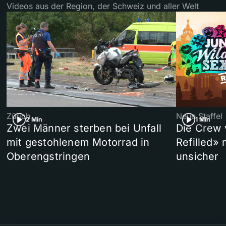
Videos aus der Region, der Schweiz und aller Welt
Zürich
Neue Staffel
2 Min
1 Min
Zwei Männer sterben bei Unfall
Die Crew 
mit gestohlenem Motorrad in
Refilled»
Oberengstringen
unsicher