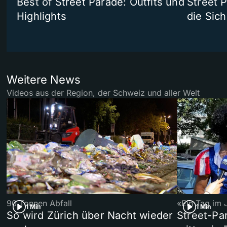
Best of Street Parade: Outfits und
Street 
Highlights
die Sich
Weitere News
Videos aus der Region, der Schweiz und aller Welt
90 Tonnen Abfall
«Ein Tag im 
1 Min
1 Min
So wird Zürich über Nacht wieder
Street-P