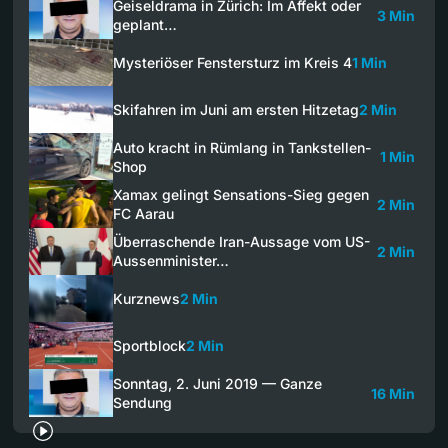
Geiseldrama in Zürich: Im Affekt oder
3 Min
geplant…
Mysteriöser Fenstersturz im Kreis 4
1 Min
Skifahren im Juni am ersten Hitzetag
2 Min
Auto kracht in Rümlang in Tankstellen-
1 Min
Shop
Xamax gelingt Sensations-Sieg gegen
2 Min
FC Aarau
Überraschende Iran-Aussage vom US-
2 Min
Aussenminister…
Kurznews
2 Min
Sportblock
2 Min
Sonntag, 2. Juni 2019 — Ganze
16 Min
Sendung