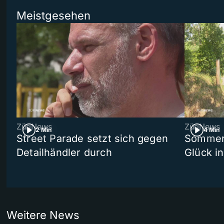
Meistgesehen
ZüriNews
ZüriNews
2 Min
4 Min
Street Parade setzt sich gegen
Sommers
Detailhändler durch
Glück i
Weitere News