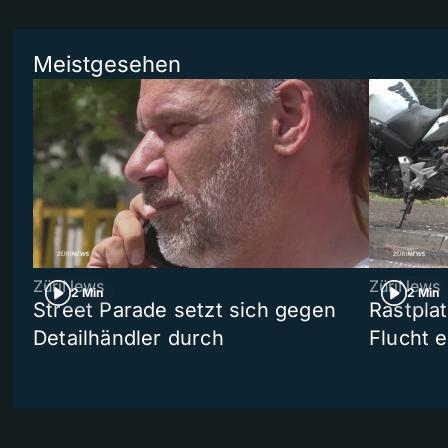
Meistgesehen
ZüriNews
ZüriNews
2 Min
2 Min
Street Parade setzt sich gegen
Rastpla
Detailhändler durch
Flucht e