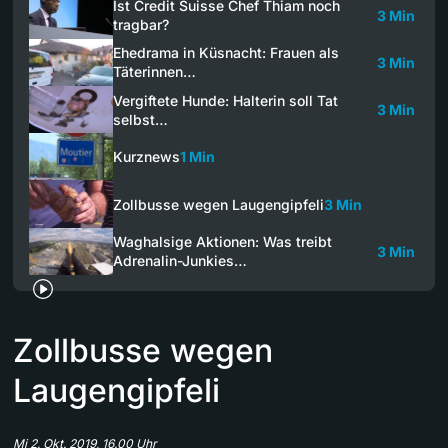
Ist Credit Suisse Chef Thiam noch
3 Min
tragbar?
Ehedrama in Küsnacht: Frauen als
3 Min
Täterinnen…
Vergiftete Hunde: Halterin soll Tat
3 Min
selbst…
Kurznews
1 Min
Zollbusse wegen Laugengipfeli
3 Min
Waghalsige Aktionen: Was treibt
3 Min
Adrenalin-Junkies…
Zollbusse wegen
Laugengipfeli
Mi 2. Okt. 2019, 16.00 Uhr