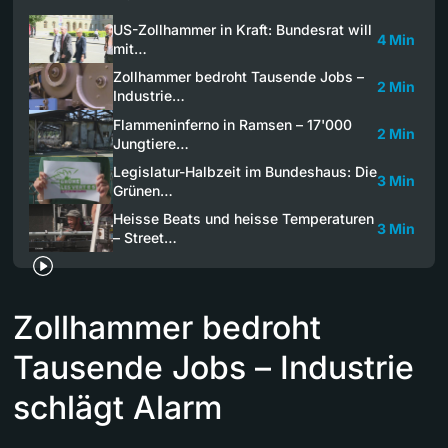
US-Zollhammer in Kraft: Bundesrat will
4 Min
mit…
Zollhammer bedroht Tausende Jobs –
2 Min
Industrie…
Flammeninferno in Ramsen – 17'000
2 Min
Jungtiere…
Legislatur-Halbzeit im Bundeshaus: Die
3 Min
Grünen…
Heisse Beats und heisse Temperaturen
3 Min
– Street…
Zollhammer bedroht
Tausende Jobs – Industrie
schlägt Alarm