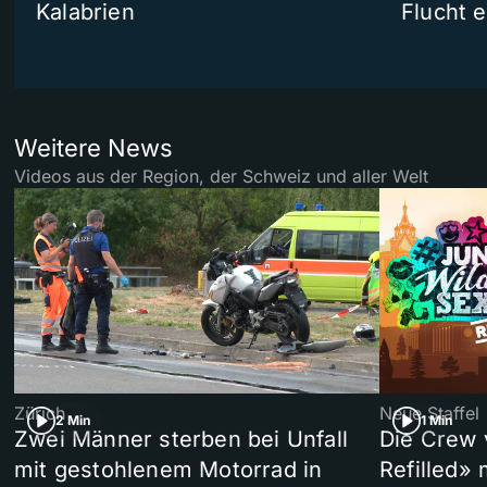
Kalabrien
Flucht e
Weitere News
Videos aus der Region, der Schweiz und aller Welt
Zürich
Neue Staffel
2 Min
1 Min
Zwei Männer sterben bei Unfall
Die Crew 
mit gestohlenem Motorrad in
Refilled»