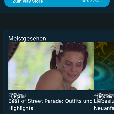
Zum Play Store
★ 4.7 von 5
Meistgesehen
ZüriNews
«AstroWe
2 Min
2 Min
Best of Street Parade: Outfits und
Liebeslu
Highlights
Neuanf