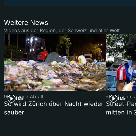
Weitere News
Videos aus der Region, der Schweiz und aller Welt
90 Tonnen Abfall
«Ein Tag im 
1 Min
1 Min
So wird Zürich über Nacht wieder
Street-P
sauber
mitten in 