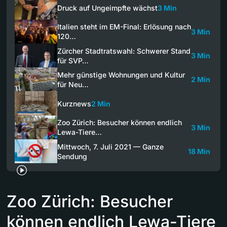
Druck auf Ungeimpfte wächst
3 Min
Italien steht im EM-Final: Erlösung nach
3 Min
120…
Zürcher Stadtratswahl: Schwerer Stand
3 Min
für SVP…
Mehr günstige Wohnungen und Kultur
2 Min
für Neu…
Kurznews
2 Min
Zoo Zürich: Besucher können endlich
3 Min
Lewa-Tiere…
Mittwoch, 7. Juli 2021 — Ganze
18 Min
Sendung
Zoo Zürich: Besucher
können endlich Lewa-Tiere