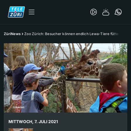
ZüriNews
Zoo Zürich: Besucher können endlich Lewa-Tiere füttern
MITTWOCH, 7. JULI 2021