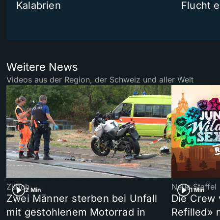
Kalabrien
Flucht e
Weitere News
Videos aus der Region, der Schweiz und aller Welt
Zürich
Neue Staffel
2 Min
1 Min
Zwei Männer sterben bei Unfall
Die Crew 
mit gestohlenem Motorrad in
Refilled»