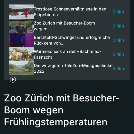
Trostlose Schneeverhältnisse in den
3 Min
Skigebieten
Zoo Zürich mit Besucher-Boom
3 Min
wegen…
Berchtold-Schwinget und erfolgreiche
3 Min
Rückkehr von…
Wärmeschock an der «Bächtele»-
3 Min
Fasnacht
Die witzigsten TeleZüri-Missgeschicke
4 Min
2022
Zoo Zürich mit Besucher-
Boom wegen
Frühlingstemperaturen