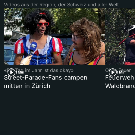
Videos aus der Region, der Schweiz und aller Welt
«Ein Tag im Jahr ist das okay»
Ohne Feuer
1 Min
1 Min
Street-Parade-Fans campen
Feuerwehr 
mitten in Zürich
Waldbrand