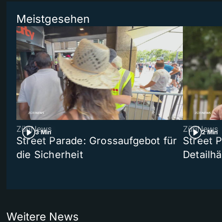
Meistgesehen
ZüriNews
ZüriNews
3 Min
2 Min
Street Parade: Grossaufgebot für
Street 
die Sicherheit
Detailh
Weitere News