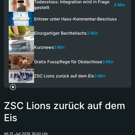
Todesstoss: Integration wird in Frage
3 Min
gestellt
Eritreer unter Hass-Kommentar-Beschuss
Einzigartiger Bachtellachs
3 Min
Kurznews
1 Min
Gratis Fusspflege für Obdachlose
3 Min
ZSC Lions zurück auf dem Eis
3 Min
ZSC Lions zurück auf dem
Eis
Mi 31. Juli 2019, 16.00 Uhr