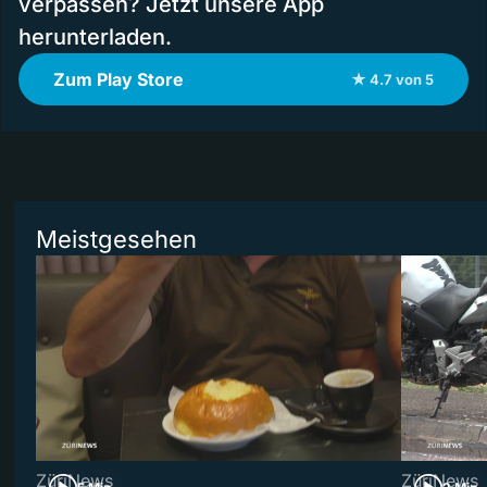
verpassen? Jetzt unsere App
herunterladen.
Zum Play Store
★ 4.7 von 5
Meistgesehen
ZüriNews
ZüriNews