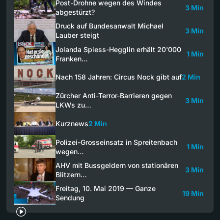
Post-Drohne wegen des Windes
3 Min
abgestürzt?
Druck auf Bundesanwalt Michael
3 Min
Lauber steigt
Jolanda Spiess-Hegglin erhält 20'000
1 Min
Franken…
Nach 158 Jahren: Circus Nock gibt auf
2 Min
Zürcher Anti-Terror-Barrieren gegen
3 Min
LKWs zu…
Kurznews
2 Min
Polizei-Grosseinsatz in Spreitenbach
1 Min
wegen…
AHV mit Bussgeldern von stationären
3 Min
Blitzern…
Freitag, 10. Mai 2019 — Ganze
19 Min
Sendung