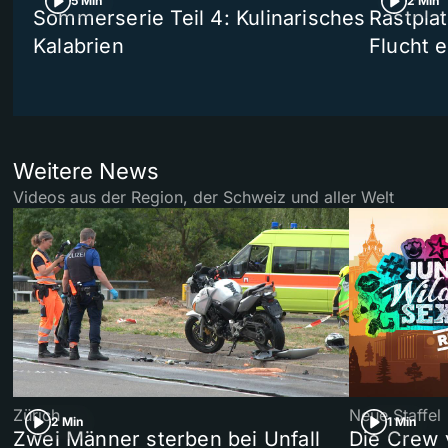
5 Min
2 Min
Sommerserie Teil 4: Kulinarisches
Rastpla
Kalabrien
Flucht e
Weitere News
Videos aus der Region, der Schweiz und aller Welt
Zürich
Neue Staffel
2 Min
1 Min
Zwei Männer sterben bei Unfall
Die Crew 