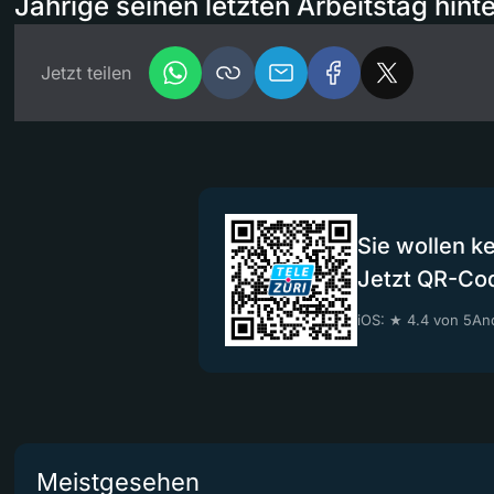
Jährige seinen letzten Arbeitstag hinte
Jetzt teilen
Sie wollen k
Jetzt QR-Co
iOS: ★ 4.4 von 5
And
Meistgesehen