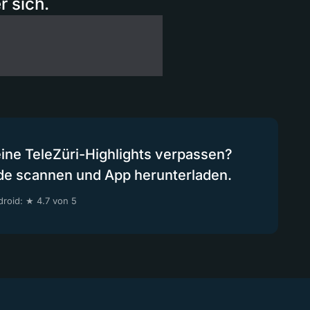
r sich.
eine TeleZüri-Highlights verpassen?
de scannen und App herunterladen.
roid: ★ 4.7 von 5