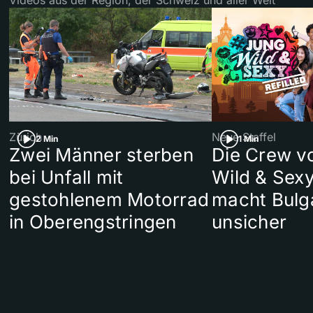
Zürich
Neue Staffel
2 Min
1 Min
Zwei Männer sterben
Die Crew v
bei Unfall mit
Wild & Sexy
gestohlenem Motorrad
macht Bulg
in Oberengstringen
unsicher