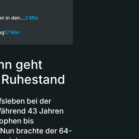
en in den…
3 Min
ng
17 Min
nn geht
n Ruhestand
fsleben bei der
Während 43 Jahren
rophen bis
. Nun brachte der 64-