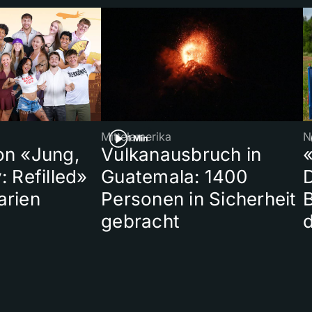
Mittelamerika
N
1 Min
on «Jung,
Vulkanausbruch in
«
: Refilled»
Guatemala: 1400
arien
Personen in Sicherheit
gebracht