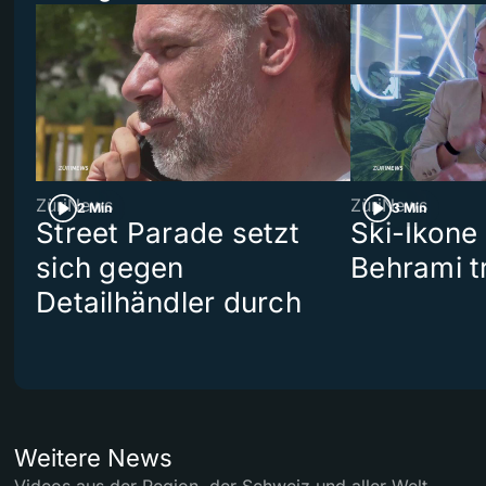
ZüriNews
ZüriNews
2 Min
3 Min
Street Parade setzt
Ski-Ikone
sich gegen
Behrami tr
Detailhändler durch
Weitere News
Videos aus der Region, der Schweiz und aller Welt