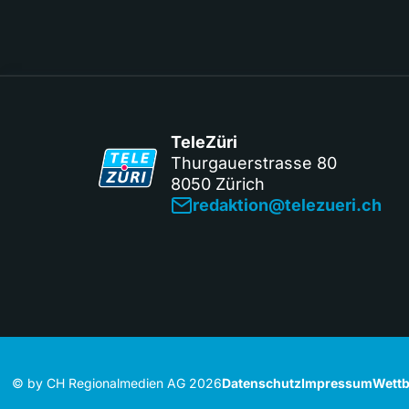
TeleZüri
Thurgauerstrasse 80
8050 Zürich
redaktion@telezueri.ch
© by CH Regionalmedien AG 2026
Datenschutz
Impressum
Wettb