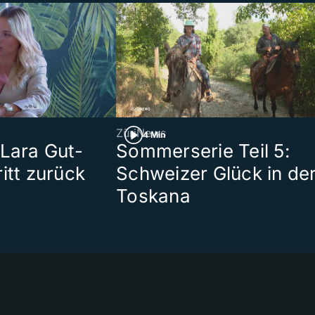
ZüriNews
4 Min
 Lara Gut-
Sommerserie Teil 5:
itt zurück
Schweizer Glück in de
Toskana