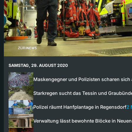
SAMSTAG, 29. AUGUST 2020
Maskengegner und Polizisten scharen sich
Starkregen sucht das Tessin und Graubünd
Polizei räumt Hanfplantage in Regensdorf
2 
Verwaltung lässt bewohnte Blöcke in Neue