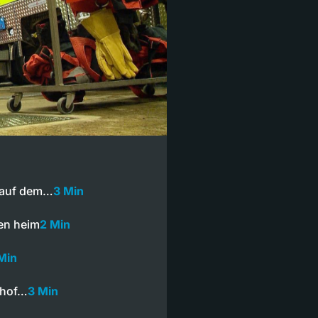
 auf dem…
3 Min
en heim
2 Min
Min
nhof…
3 Min