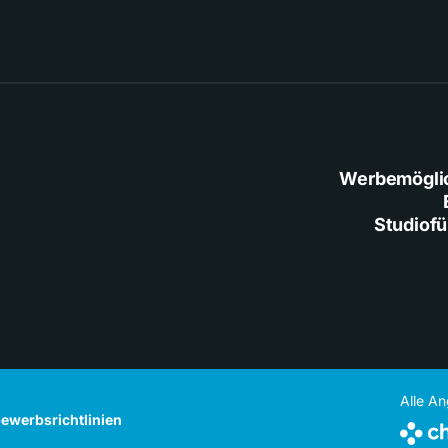
Werbemögli
Studiof
Alle A
ewerbsrichtlinien