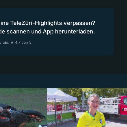
eine TeleZüri-Highlights verpassen?
de scannen und App herunterladen.
roid: ★ 4.7 von 5