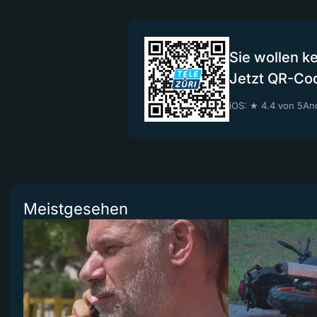
Sie wollen k
Jetzt QR-Co
iOS: ★ 4.4 von 5
And
Meistgesehen