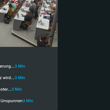
ngerung…
3 Min
iz wird…
3 Min
ooter…
3 Min
m Unspunnen
3 Min