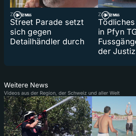
ZüriNews
ZüriNews
2 Min
2 Min
Street Parade setzt
Tödliches
sich gegen
in Pfyn TG
Detailhändler durch
Fussgäng
der Justiz
Weitere News
Videos aus der Region, der Schweiz und aller Welt