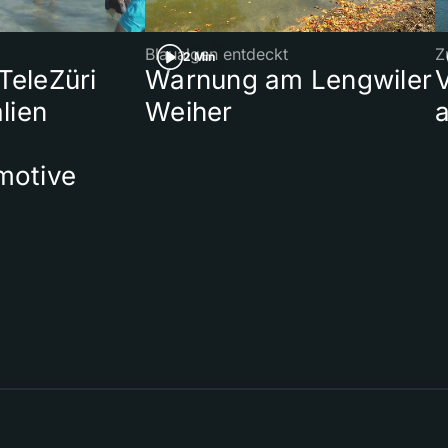
Blaualgen entdeckt
Z
2 Min
 TeleZüri
Warnung am Lengwiler
lien
Weiher
a
motive