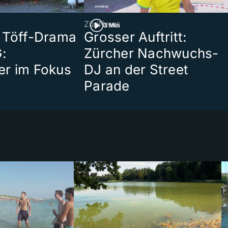
ZüriNews
3 Min
 Töff-Drama
Grosser Auftritt:
:
Zürcher Nachwuchs-
er im Fokus
DJ an der Street
Parade