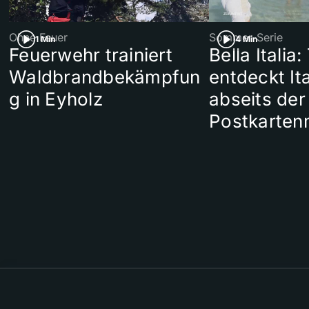
Ohne Feuer
Sommer-Serie
1 Min
4 Min
Feuerwehr trainiert
Bella Italia:
Waldbrandbekämpfun
entdeckt Ita
g in Eyholz
abseits der
Postkarten