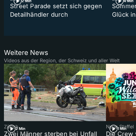
2 Min
4 Min
Street Parade setzt sich gegen
Sommers
Detailhändler durch
Glück i
Weitere News
Videos aus der Region, der Schweiz und aller Welt
Zürich
Neue Staffel
2 Min
1 Min
Zwei Männer sterben bei Unfall
Die Crew 