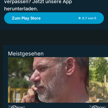
verpassen? Jetzt unsere App
herunterladen.
Zum Play Store
★ 4.7 von 5
Meistgesehen
ZüriNews
ZüriNews