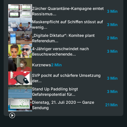
Zürcher Quarantäne-Kampagne erntet
3 Min
Rassismus…
Maskenpflicht auf Schiffen stösst auf
3 Min
wenig…
„Digitale Diktatur“: Komitee plant
2 Min
Referendum…
4-Jähriger verschwindet nach
3 Min
Besuchswochenende…
Kurznews
2 Min
SVP pocht auf schärfere Umsetzung
3 Min
der…
Stand Up Paddling birgt
3 Min
Gefahrenpotential für…
Dienstag, 21. Juli 2020 — Ganze
21 Min
Sendung