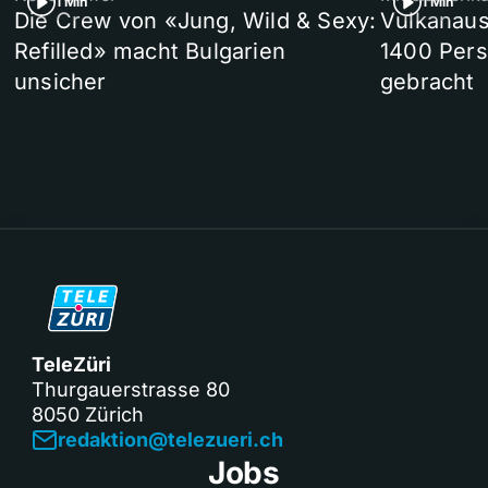
1 Min
1 Min
Die Crew von «Jung, Wild & Sexy:
Vulkanaus
Refilled» macht Bulgarien
1400 Pers
unsicher
gebracht
TeleZüri
Thurgauerstrasse 80
8050 Zürich
redaktion@telezueri.ch
Jobs