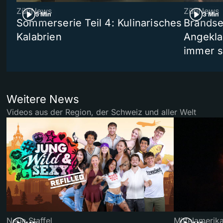
ZüriNews
ZüriNews
5 Min
3 Min
Sommerserie Teil 4: Kulinarisches
Brandse
Kalabrien
Angekla
immer s
Weitere News
Videos aus der Region, der Schweiz und aller Welt
Neue Staffel
Mittelamerik