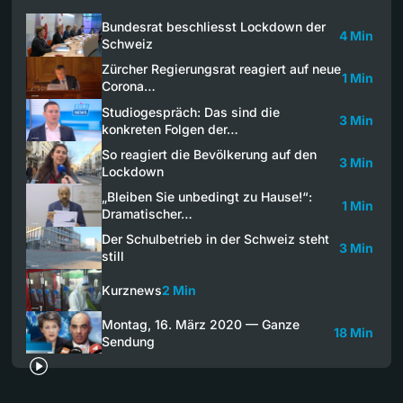
Bundesrat beschliesst Lockdown der
4 Min
Schweiz
Zürcher Regierungsrat reagiert auf neue
1 Min
Corona…
Studiogespräch: Das sind die
3 Min
konkreten Folgen der…
So reagiert die Bevölkerung auf den
3 Min
Lockdown
„Bleiben Sie unbedingt zu Hause!“:
1 Min
Dramatischer…
Der Schulbetrieb in der Schweiz steht
3 Min
still
Kurznews
2 Min
Montag, 16. März 2020 — Ganze
18 Min
Sendung