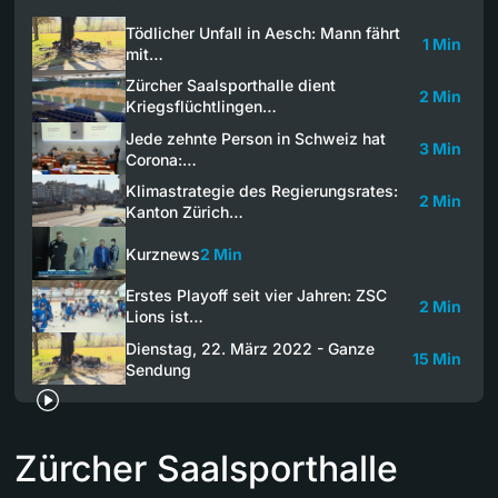
Tödlicher Unfall in Aesch: Mann fährt
1 Min
mit…
Zürcher Saalsporthalle dient
2 Min
Kriegsflüchtlingen…
Jede zehnte Person in Schweiz hat
3 Min
Corona:…
Klimastrategie des Regierungsrates:
2 Min
Kanton Zürich…
Kurznews
2 Min
Erstes Playoff seit vier Jahren: ZSC
2 Min
Lions ist…
Dienstag, 22. März 2022 - Ganze
15 Min
Sendung
Zürcher Saalsporthalle