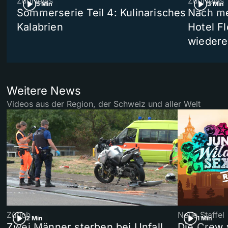
ZüriNews
ZüriNews
5 Min
3 Min
Sommerserie Teil 4: Kulinarisches
Nach me
Kalabrien
Hotel Fl
wiedere
Weitere News
Videos aus der Region, der Schweiz und aller Welt
Zürich
Neue Staffel
2 Min
1 Min
Zwei Männer sterben bei Unfall
Die Crew 