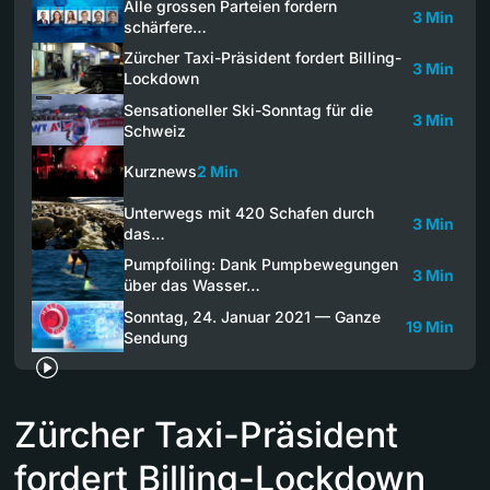
Alle grossen Parteien fordern
3 Min
schärfere…
Zürcher Taxi-Präsident fordert Billing-
3 Min
Lockdown
Sensationeller Ski-Sonntag für die
3 Min
Schweiz
Kurznews
2 Min
Unterwegs mit 420 Schafen durch
3 Min
das…
Pumpfoiling: Dank Pumpbewegungen
3 Min
über das Wasser…
Sonntag, 24. Januar 2021 — Ganze
19 Min
Sendung
Zürcher Taxi-Präsident
fordert Billing-Lockdown