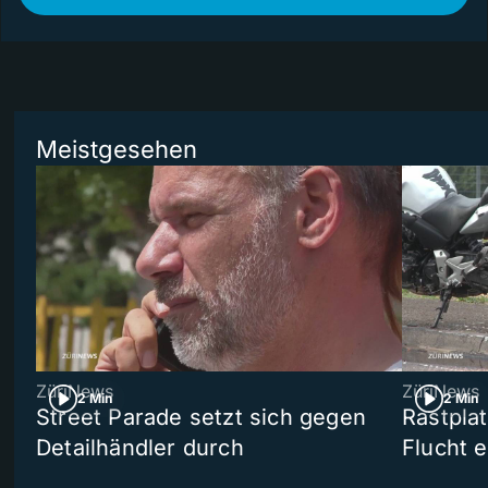
Meistgesehen
ZüriNews
ZüriNews
2 Min
2 Min
Street Parade setzt sich gegen
Rastpla
Detailhändler durch
Flucht e