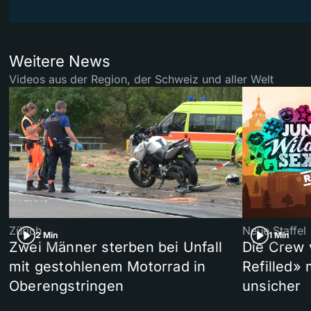
Weitere News
Videos aus der Region, der Schweiz und aller Welt
Zürich
Neue Staffel
2 Min
1 Min
Zwei Männer sterben bei Unfall
Die Crew 
mit gestohlenem Motorrad in
Refilled»
Oberengstringen
unsicher