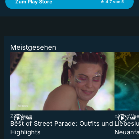
Zum Play Store
★ 4.7 von 5
Meistgesehen
ZüriNews
«AstroWe
2 Min
2 Min
Best of Street Parade: Outfits und
Liebeslu
Highlights
Neuanf