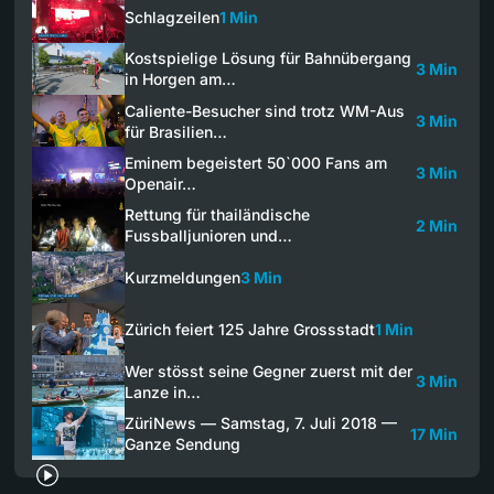
Schlagzeilen
1 Min
Kostspielige Lösung für Bahnübergang
3 Min
in Horgen am…
Caliente-Besucher sind trotz WM-Aus
3 Min
für Brasilien…
Eminem begeistert 50`000 Fans am
3 Min
Openair…
Rettung für thailändische
2 Min
Fussballjunioren und…
Kurzmeldungen
3 Min
Zürich feiert 125 Jahre Grossstadt
1 Min
Wer stösst seine Gegner zuerst mit der
3 Min
Lanze in…
ZüriNews — Samstag, 7. Juli 2018 —
17 Min
Ganze Sendung