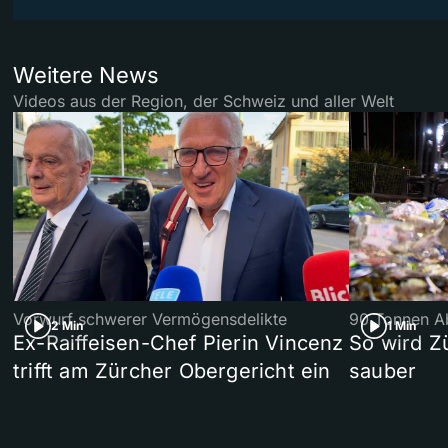
Weitere News
Videos aus der Region, der Schweiz und aller Welt
Vorwurf schwerer Vermögensdelikte
90 Tonnen Ab
2 Min
1 Min
Ex-Raiffeisen-Chef Pierin Vincenz
So wird Z
trifft am Zürcher Obergericht ein
sauber