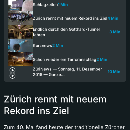
Schlagzeilen
1 Min
Zürich rennt mit neuem Rekord ins Ziel
4 Min
Endlich durch den Gotthard-Tunnel
3 Min
fahren
Kurznews
2 Min
Schon wieder ein Terroranschlag
2 Min
ZüriNews — Sonntag, 11. Dezember
10 Min
2016 — Ganze…
Zürich rennt mit neuem
Rekord ins Ziel
Zum 40. Mal fand heute der traditionelle Zürcher