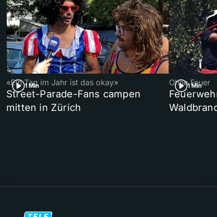
«Ein Tag im Jahr ist das okay»
Ohne Feuer
1 Min
1 Min
Street-Parade-Fans campen
Feuerwehr 
mitten in Zürich
Waldbrand