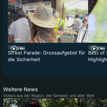
ZüriNews
ZüriNews
3 Min
2 Min
Street Parade: Grossaufgebot für
Best of 
die Sicherheit
Highligh
Weitere News
Videos aus der Region, der Schweiz und aller Welt