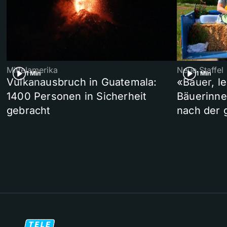
Mittelamerika
Neue Staffel
1 Min
1 Min
Vulkanausbruch in Guatemala:
«Bauer, l
1400 Personen in Sicherheit
Bäuerinne
gebracht
nach der 