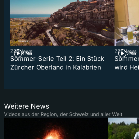
ZüriNews
ZüriNews
4 Min
5 Min
Sommer-Serie Teil 2: Ein Stück
Sommer-
Zürcher Oberland in Kalabrien
wird He
Weitere News
Videos aus der Region, der Schweiz und aller Welt