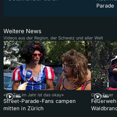
Parade
Weitere News
Videos aus der Region, der Schweiz und aller Welt
«Ein Tag im Jahr ist das okay»
Ohne Feuer
1 Min
1 Min
Street-Parade-Fans campen
Feuerwehr 
mitten in Zürich
Waldbrand