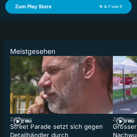
Zum Play Store
★ 4.7 von 5
Meistgesehen
ZüriNews
ZüriNews
2 Min
3 Min
Street Parade setzt sich gegen
Grosser 
Detailhändler durch
Nachwuc