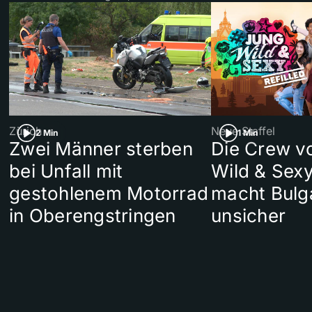
Zürich
Neue Staffel
2 Min
1 Min
Zwei Männer sterben
Die Crew v
bei Unfall mit
Wild & Sexy
gestohlenem Motorrad
macht Bulg
in Oberengstringen
unsicher