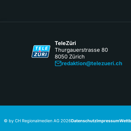
TeleZüri
Thurgauerstrasse 80
8050 Zürich
redaktion@telezueri.ch
© by CH Regionalmedien AG 2026
Datenschutz
Impressum
Wettb