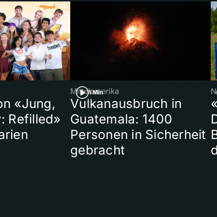
Mittelamerika
N
1 Min
on «Jung,
Vulkanausbruch in
«
: Refilled»
Guatemala: 1400
arien
Personen in Sicherheit
gebracht