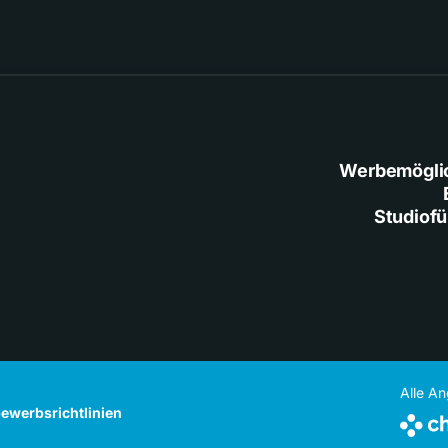
Werbemögli
Studiof
Alle A
ewerbsrichtlinien