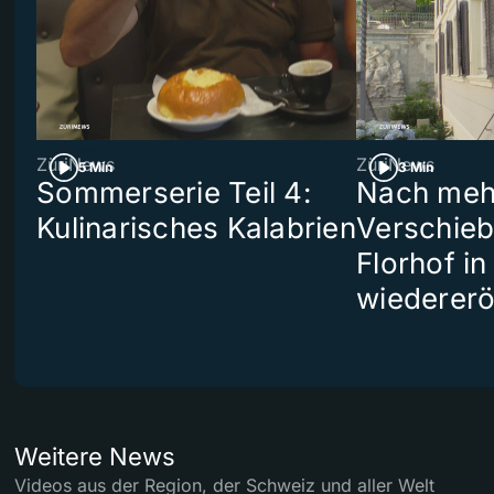
ZüriNews
ZüriNews
5 Min
3 Min
Sommerserie Teil 4:
Nach meh
Kulinarisches Kalabrien
Verschieb
Florhof in
wiedererö
Weitere News
Videos aus der Region, der Schweiz und aller Welt