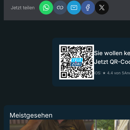
Jetzt teilen
Sie wollen k
Jetzt QR-Co
iOS: ★ 4.4 von 5
And
Meistgesehen