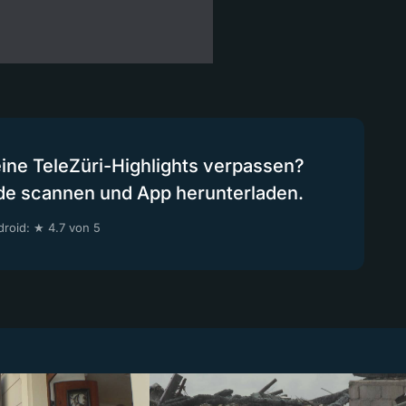
eine TeleZüri-Highlights verpassen?
de scannen und App herunterladen.
roid: ★ 4.7 von 5