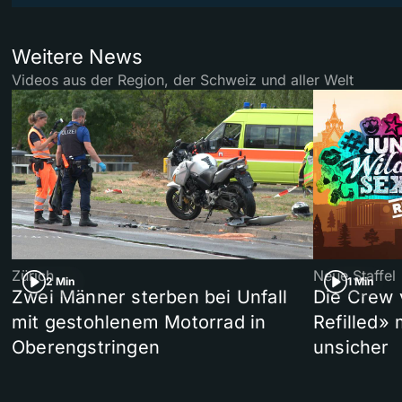
Weitere News
Videos aus der Region, der Schweiz und aller Welt
Zürich
Neue Staffel
2 Min
1 Min
Zwei Männer sterben bei Unfall
Die Crew 
mit gestohlenem Motorrad in
Refilled»
Oberengstringen
unsicher