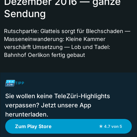
Dezember 2016 — ganze
Sendung
Rutschpartie: Glatteis sorgt für Blechschaden —
Masseneinwanderung: Kleine Kammer
verschärft Umsetzung — Lob und Tadel:
Bahnhof Oerlikon fertig gebaut
TIPP
Sie wollen keine TeleZüri-Highlights
verpassen? Jetzt unsere App
herunterladen.
Zum Play Store
★ 4.7 von 5