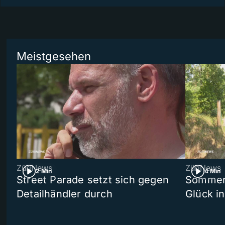
Meistgesehen
ZüriNews
ZüriNews
2 Min
4 Min
Street Parade setzt sich gegen
Sommers
Detailhändler durch
Glück i