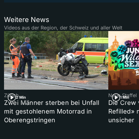
Weitere News
Videos aus der Region, der Schweiz und aller Welt
Zürich
Neue Staffel
2 Min
1 Min
Zwei Männer sterben bei Unfall
Die Crew 
mit gestohlenem Motorrad in
Refilled»
Oberengstringen
unsicher