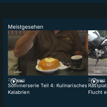
Meistgesehen
ZüriNews
ZüriNews
5 Min
2 Min
Sommerserie Teil 4: Kulinarisches
Rastpla
Kalabrien
Flucht e