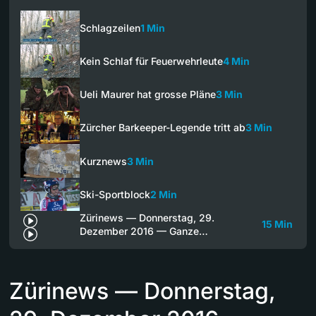
Schlagzeilen
1 Min
Kein Schlaf für Feuerwehrleute
4 Min
Ueli Maurer hat grosse Pläne
3 Min
Zürcher Barkeeper-Legende tritt ab
3 Min
Kurznews
3 Min
Ski-Sportblock
2 Min
Zürinews — Donnerstag, 29.
15 Min
Dezember 2016 — Ganze…
Zürinews — Donnerstag,