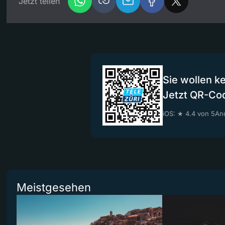
Jetzt teilen
Sie wollen k
Jetzt QR-Co
iOS: ★ 4.4 von 5
And
Meistgesehen