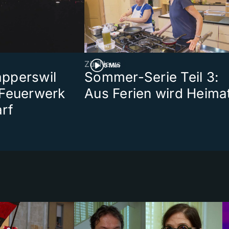
ZüriNews
5 Min
pperswil
Sommer-Serie Teil 3:
 Feuerwerk
Aus Ferien wird Heima
rf