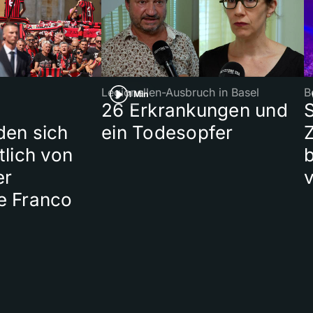
Legionellen-Ausbruch in Basel
B
1 Min
26 Erkrankungen und
den sich
ein Todesopfer
Z
tlich von
b
er
v
e Franco