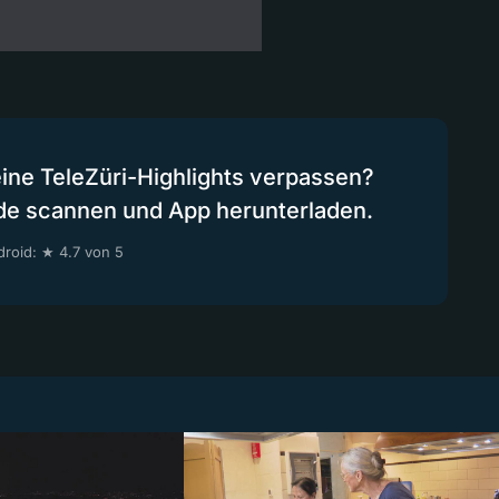
eine TeleZüri-Highlights verpassen?
de scannen und App herunterladen.
roid: ★ 4.7 von 5