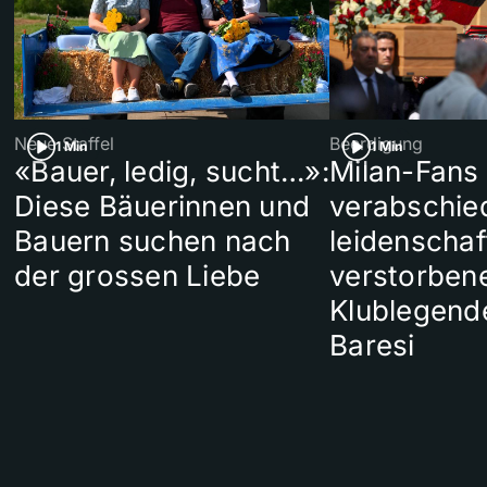
Neue Staffel
Beerdigung
1 Min
1 Min
«Bauer, ledig, sucht…»:
Milan-Fans
Diese Bäuerinnen und
verabschie
Bauern suchen nach
leidenschaf
der grossen Liebe
verstorben
Klublegend
Baresi