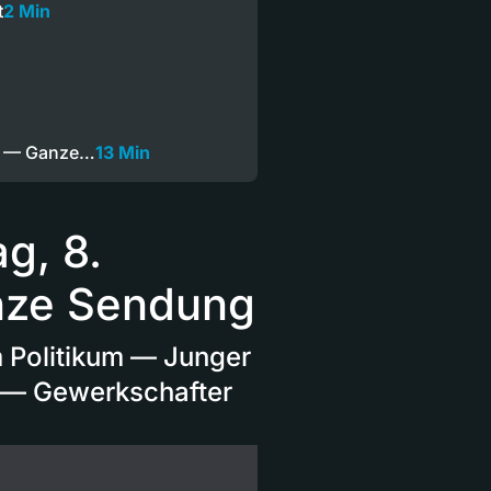
t
2 Min
8 — Ganze…
13 Min
g, 8.
nze Sendung
 Politikum — Junger
e — Gewerkschafter