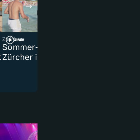
ZüriNews
«AstroWeek»
4 Min
2 Min
Sommer-Serie Teil 1:
Sorge für d
t
Zürcher in Italien
körperliche
Wohlbefind