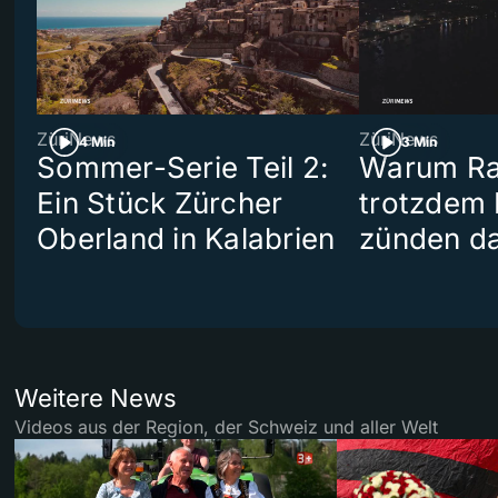
ZüriNews
ZüriNews
4 Min
3 Min
Sommer-Serie Teil 2:
Warum Ra
Ein Stück Zürcher
trotzdem
Oberland in Kalabrien
zünden da
Weitere News
Videos aus der Region, der Schweiz und aller Welt