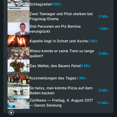
Schlagzeilen
1 Min
Zwei Teenager und Pilot sterben bei
3 Min
Flugzeug-Drama
Drei Personen am Piz Bernina
1 Min
verunglückt
Kapelle liegt in Schutt und Asche
3 Min
Wieso konnte er seine Tiere so lange
3 Min
quälen?
Das Wetter, des Bauers Feind
3 Min
Kurzmeldungen des Tages
2 Min
So heiss, man könnte Pizza auf dem
3 Min
Boden backen
ZüriNews — Freitag, 4. August 2017
17 Min
— Ganze Sendung