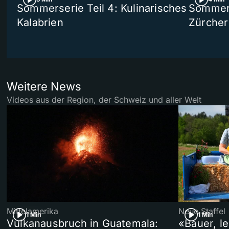
Sommerserie Teil 4: Kulinarisches
Sommer-
Kalabrien
Zürcher
Weitere News
Videos aus der Region, der Schweiz und aller Welt
Mittelamerika
Neue Staffel
1 Min
1 Min
Vulkanausbruch in Guatemala:
«Bauer, l