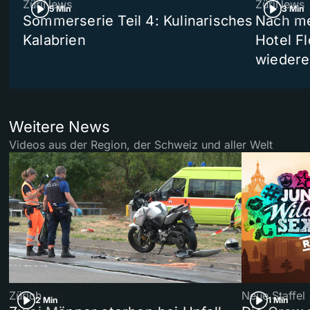
ZüriNews
ZüriNews
5 Min
3 Min
Sommerserie Teil 4: Kulinarisches
Nach me
Kalabrien
Hotel Fl
wiedere
Weitere News
Videos aus der Region, der Schweiz und aller Welt
Zürich
Neue Staffel
2 Min
1 Min