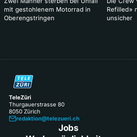
Zwei Männer sterben bei Unfall
Die Crew 
mit gestohlenem Motorrad in
Refilled»
Oberengstringen
unsicher
TeleZüri
Thurgauerstrasse 80
8050 Zürich
redaktion@telezueri.ch
Jobs