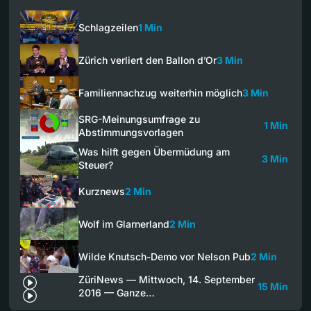
Schlagzeilen
1 Min
Zürich verliert den Ballon d’Or
3 Min
Familiennachzug weiterhin möglich
3 Min
SRG-Meinungsumfrage zu
1 Min
Abstimmungsvorlagen
Was hilft gegen Übermüdung am
3 Min
Steuer?
Kurznews
2 Min
Wolf im Glarnerland
2 Min
Wilde Knutsch-Demo vor Nelson Pub
2 Min
ZüriNews — Mittwoch, 14. September
15 Min
2016 — Ganze…