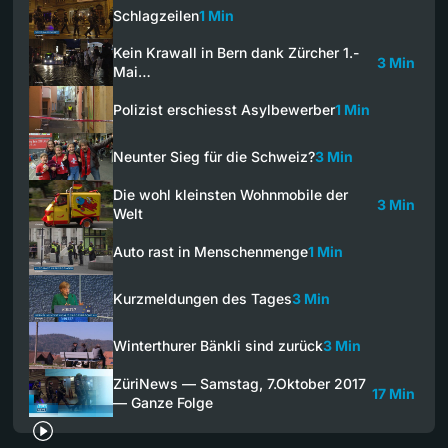
Schlagzeilen
1 Min
Kein Krawall in Bern dank Zürcher 1.-
3 Min
Mai…
Polizist erschiesst Asylbewerber
1 Min
Neunter Sieg für die Schweiz?
3 Min
Die wohl kleinsten Wohnmobile der
3 Min
Welt
Auto rast in Menschenmenge
1 Min
Kurzmeldungen des Tages
3 Min
Winterthurer Bänkli sind zurück
3 Min
ZüriNews — Samstag, 7.Oktober 2017
17 Min
— Ganze Folge