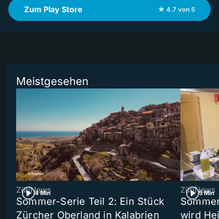
Zum Play Store
★ 4.7 von 5
Meistgesehen
ZüriNews
ZüriNews
4 Min
5 Min
Sommer-Serie Teil 2: Ein Stück
Sommer-
Zürcher Oberland in Kalabrien
wird He