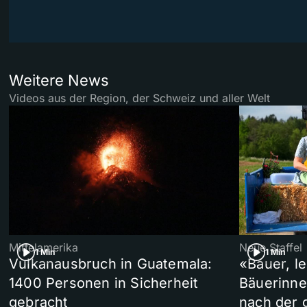
Weitere News
Videos aus der Region, der Schweiz und aller Welt
Mittelamerika
Neue Staffel
1 Min
1 Min
Vulkanausbruch in Guatemala:
«Bauer, l
1400 Personen in Sicherheit
Bäuerinne
gebracht
nach der 